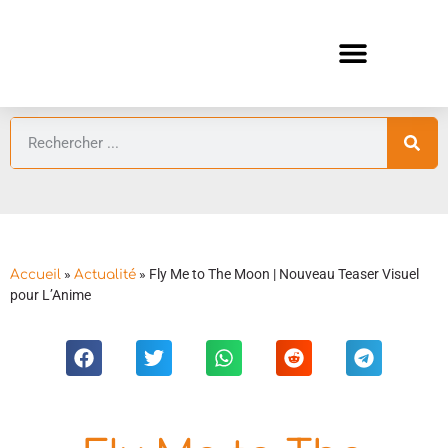
ANIMES AUTOMNE 2026 🍁
GUIDES ANIMES
»
»
Fly Me to The Moon | Nouveau Teaser Visuel
Accueil
Actualité
pour L’Anime