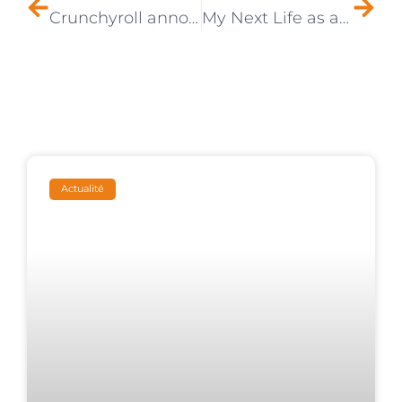
Crunchyroll annonce l’arrivée de plusieurs nouveaux animes !
My Next Life as a Villainess : l’anime arrive sur Crunchyroll
Actualité