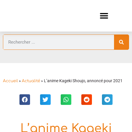
ANIMES AUTOMNE 2026 🍁
GUIDES ANIMES
»
»
L’anime Kageki Shoujo, annoncé pour 2021
Accueil
Actualité
L’anime Kageki