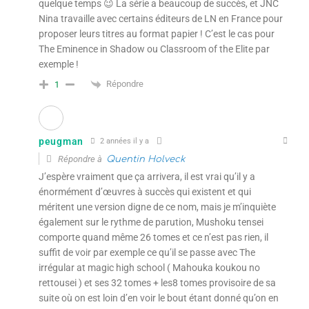
quelque temps 😉 La série a beaucoup de succès, et JNC
Nina travaille avec certains éditeurs de LN en France pour
proposer leurs titres au format papier ! C’est le cas pour
The Eminence in Shadow ou Classroom of the Elite par
exemple !
Répondre
1
peugman
2 années il y a
Répondre à
Quentin Holveck
J’espère vraiment que ça arrivera, il est vrai qu’il y a
énormément d’œuvres à succès qui existent et qui
méritent une version digne de ce nom, mais je m’inquiète
également sur le rythme de parution, Mushoku tensei
comporte quand même 26 tomes et ce n’est pas rien, il
suffit de voir par exemple ce qu’il se passe avec The
irrégular at magic high school ( Mahouka koukou no
rettousei ) et ses 32 tomes + les8 tomes provisoire de sa
suite où on est loin d’en voir le bout étant donné qu’on en