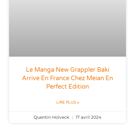
Le Manga New Grappler Baki
Arrive En France Chez Meian En
Perfect Edition
LIRE PLUS »
Quentin Holveck
17 avril 2024