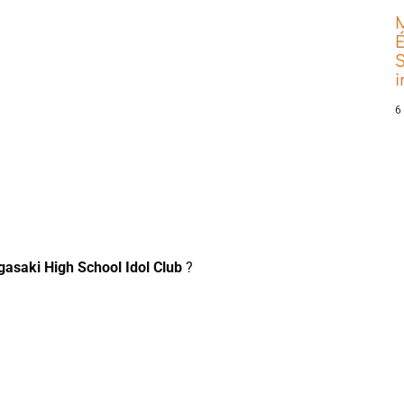
É
S
6
igasaki High School Idol Club
?