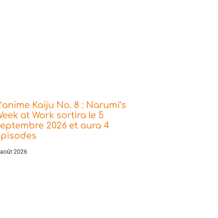
’anime Kaiju No. 8 : Narumi’s
eek at Work sortira le 5
eptembre 2026 et aura 4
épisodes
 août 2026