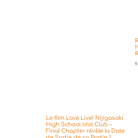
R
N
5
Le film Love Live! Nijigasaki
High School Idol Club –
Final Chapter révèle la Date
de Sortie de sa Partie 1