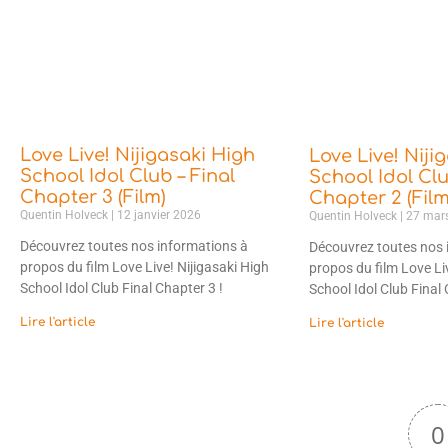
Love Live! Nijigasaki High
Love Live! Niji
School Idol Club – Final
School Idol Clu
Chapter 3 (Film)
Chapter 2 (Film
Quentin Holveck
12 janvier 2026
Quentin Holveck
27 mar
Découvrez toutes nos informations à
Découvrez toutes nos 
propos du film Love Live! Nijigasaki High
propos du film Love Li
School Idol Club Final Chapter 3 !
School Idol Club Final 
Lire l'article
Lire l'article
0