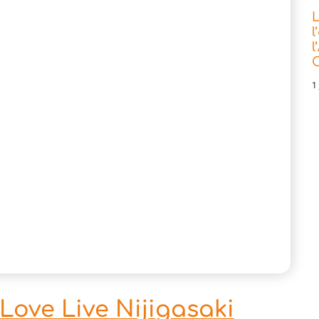
L
l
l
C
1 
Love Live Nijigasaki