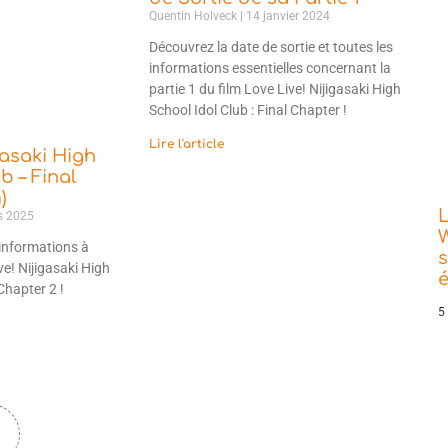
Quentin Holveck
14 janvier 2024
Découvrez la date de sortie et toutes les
informations essentielles concernant la
partie 1 du film Love Live! Nijigasaki High
School Idol Club : Final Chapter !
Lire l'article
gasaki High
b – Final
)
L
s 2025
W
informations à
s
ve! Nijigasaki High
Chapter 2 !
5