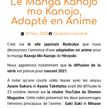
Le Manga Kanojo
mo Kanojo,
Adapté en Anime
14 Nov, 2020
Quentin Holveck
C’est via
le site japonais Ryokutya
que nous
découvrons l’annonce d’une
adaptation en anime
pour
le manga
Kanojo Mo Kanojo
de
Hiroyuki
.
Nous apprenons notamment que
la diffusion de la
série
est prévue pour
courant 2021
.
À noter qu’une courte vidéo teaser avec les seiyuu
Ayane Sakura
et
Ayana Taketatsu
avait été diffusée le
23 octobre dernier sur
la chaîne YouTube du Shonen
Magazine
. Cette vidéo présentait les deux personnages
féminins principaux de l’anime :
Saki Saki
et
Minase