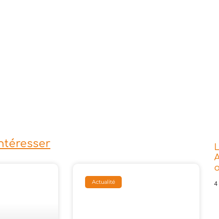
intéresser
L
A
o
Actualité
4