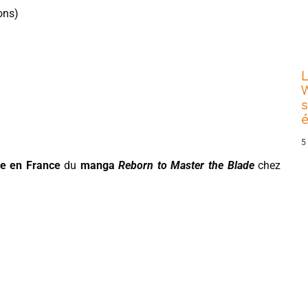
ons)
L
W
s
5
ie en France
du
manga
Reborn to Master the Blade
chez