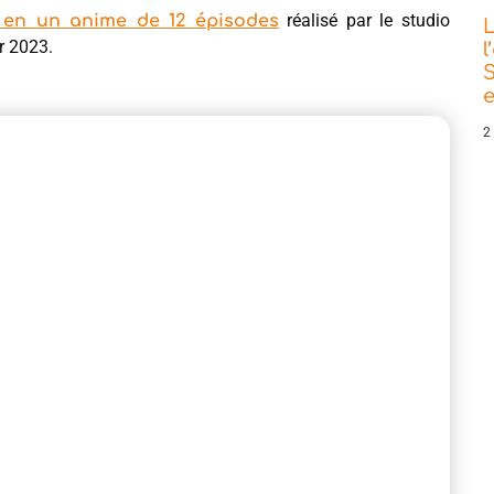
réalisé par le studio
 en un anime de 12 épisodes
L
r 2023.
l
S
e
2