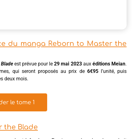
ance du manga Reborn to Master the
 Blade
est prévue pour le
29 mai 2023
aux
éditions Meian
.
omes, qui seront proposés au prix de
6€95
l’unité, puis
es deux mois.
r le tome 1
 the Blade