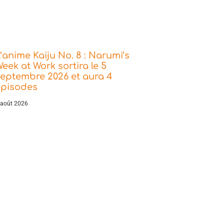
’anime Kaiju No. 8 : Narumi’s
eek at Work sortira le 5
eptembre 2026 et aura 4
épisodes
 août 2026