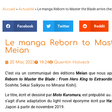
»
»
Le manga Reborn to Master the Blade arrive ch
Accueil
Actualité
Facebook
Twitter
Reddit
Le manga Reborn to Maste
Meian
19:24
20 Mar, 2023
Quentin Holveck
C’est via un communiqué des éditions
Meian
que nous app
Reborn to Master the Blade : From Hero King to Extraordi
Soshite, Sekai Saikyou no Minarai Kishi).
Le titre, écrit et dessiné par
Moto Kuromura
, est prépublié a
s’agit d’une adaptation du light novel éponyme écrit par
Ha
Japon à partir de novembre 2019.