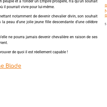
son peuple et à fonder un Empire prospère, n’a qu’un souhait
R
 il pourrait vivre pour lui-même.
N
rmettant notamment de devenir chevalier divin, son souhait
s la peau d’une jolie jeune fille descendante d’une célèbre
5
qu’elle ne pourra jamais devenir chevalière en raison de ses
ient.
rouver de quoi il est réellement capable !
he Blade