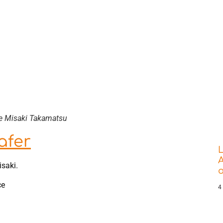
 de Misaki Takamatsu
afer
L
A
saki.
o
ce
4