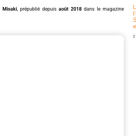
L
 Misaki
, prépublié depuis
août 2018
dans le magazine
l
S
e
2