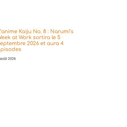
’anime Kaiju No. 8 : Narumi’s
eek at Work sortira le 5
eptembre 2026 et aura 4
épisodes
 août 2026