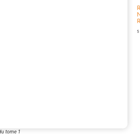
R
N
5
du tome 1