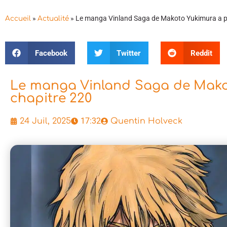
»
»
Le manga Vinland Saga de Makoto Yukimura a pri
Accueil
Actualité
Facebook
Twitter
Reddit
Le manga Vinland Saga de Makot
chapitre 220
17:32
24 Juil, 2025
Quentin Holveck