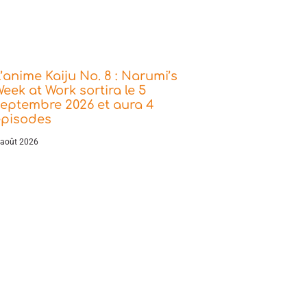
’anime Kaiju No. 8 : Narumi’s
eek at Work sortira le 5
eptembre 2026 et aura 4
épisodes
 août 2026