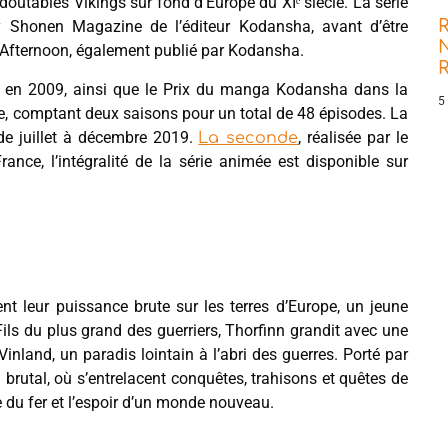
doutables Vikings sur fond d’Europe du XIᵉ siècle. La série
R
y Shonen Magazine de l’éditeur Kodansha, avant d’être
N
Afternoon, également publié par Kodansha.
l en 2009, ainsi que le Prix du manga Kodansha dans la
5
me, comptant deux saisons pour un total de 48 épisodes. La
 de juillet à décembre 2019.
, réalisée par le
La seconde
ance, l’intégralité de la série animée est disponible sur
ent leur puissance brute sur les terres d’Europe, un jeune
Fils du plus grand des guerriers, Thorfinn grandit avec une
Vinland, un paradis lointain à l’abri des guerres. Porté par
 brutal, où s’entrelacent conquêtes, trahisons et quêtes de
ge du fer et l’espoir d’un monde nouveau.