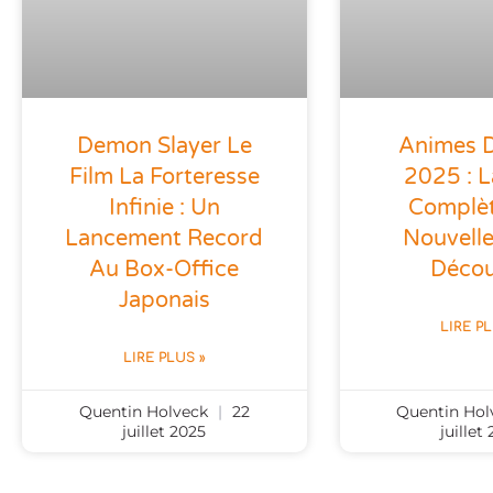
Demon Slayer Le
Animes D
Film La Forteresse
2025 : L
Infinie : Un
Complè
Lancement Record
Nouvell
Au Box-Office
Décou
Japonais
LIRE P
LIRE PLUS »
Quentin Holveck
22
Quentin Ho
juillet 2025
juillet