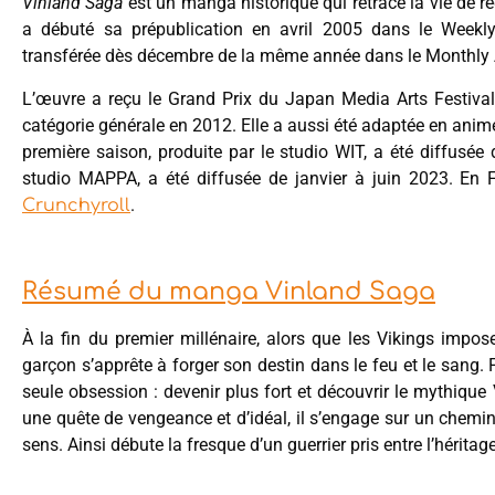
Vinland Saga
est un manga historique qui retrace la vie de re
a débuté sa prépublication en avril 2005 dans le Weekl
transférée dès décembre de la même année dans le Monthly 
L’œuvre a reçu le Grand Prix du Japan Media Arts Festiva
catégorie générale en 2012. Elle a aussi été adaptée en ani
première saison, produite par le studio WIT, a été diffusée
studio MAPPA, a été diffusée de janvier à juin 2023. En Fr
.
Crunchyroll
Résumé du manga Vinland Saga
À la fin du premier millénaire, alors que les Vikings impos
garçon s’apprête à forger son destin dans le feu et le sang. 
seule obsession : devenir plus fort et découvrir le mythique 
une quête de vengeance et d’idéal, il s’engage sur un chemin
sens. Ainsi débute la fresque d’un guerrier pris entre l’hérita