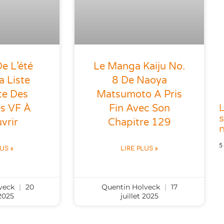
e L’été
Le Manga Kaiju No.
a Liste
8 De Naoya
te Des
Matsumoto A Pris
es VF À
Fin Avec Son
s
vrir
Chapitre 129
5
LUS »
LIRE PLUS »
lveck
20
Quentin Holveck
17
 2025
juillet 2025