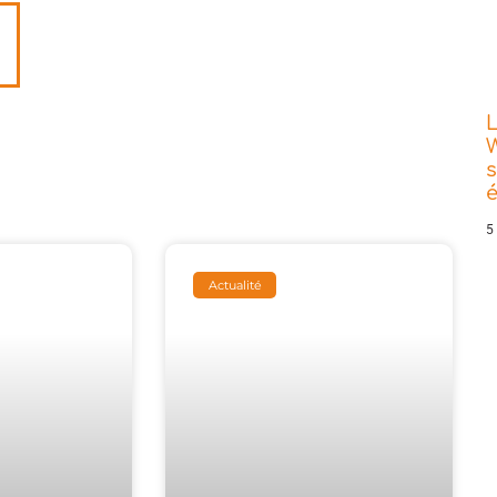
L
W
s
5
Actualité