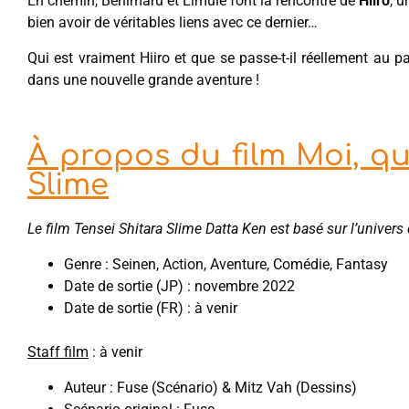
En chemin, Benimaru et Limule font la rencontre de
Hiiro
, u
bien avoir de véritables liens avec ce dernier…
Qui est vraiment Hiiro et que se passe-t-il réellement au
dans une nouvelle grande aventure !
À propos du film Moi, q
Slime
Le film Tensei Shitara Slime Datta Ken est basé sur l’univer
Genre : Seinen, Action, Aventure, Comédie, Fantasy
Date de sortie (JP) : novembre 2022
Date de sortie (FR) : à venir
Staff film
: à venir
Auteur : Fuse (Scénario) & Mitz Vah (Dessins)