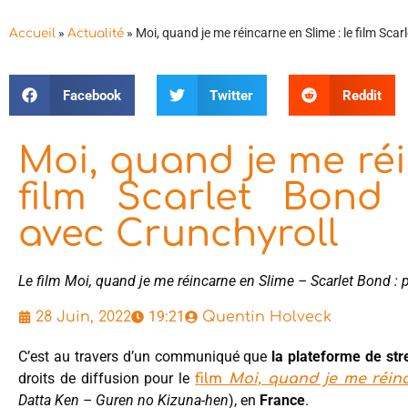
»
»
Moi, quand je me réincarne en Slime : le film Sca
Accueil
Actualité
Facebook
Twitter
Reddit
Moi, quand je me réi
film Scarlet Bond
avec Crunchyroll
Le film Moi, quand je me réincarne en Slime – Scarlet Bond :
19:21
28 Juin, 2022
Quentin Holveck
C’est au travers d’un communiqué que
la plateforme de st
droits de diffusion pour le
film
Moi, quand je me réin
Datta Ken – Guren no Kizuna-hen
), en
France
.