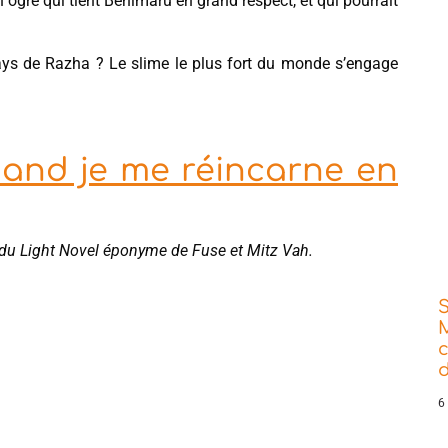
n ogre qui tient Benimaru en grand respect, et qui pourrait
 pays de Razha ? Le slime le plus fort du monde s’engage
uand je me réincarne en
s du Light Novel éponyme de Fuse et Mitz Vah.
d
6