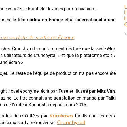
L
nce en VOSTFR ont été dévoilés pour l’occasion !
l
l
pones,
le film sortira en France et à l’international à une
C
1 
cise sa date de sortie en France
 chez Crunchyroll, a notamment déclaré que la série
Moi,
s utilisateurs de Crunchyroll » et que la plateforme était «
rand écran ».
projet. Le reste de l’équipe de production n’a pas encore été
ight novel éponyme, écrit par
Fuse
et illustré par
Mitz Vah
,
gazine. Le titre connait une adaptation en manga par
Taiki
ius de l’éditeur Kodansha depuis mars 2015.
toutes deux éditées par
tandis que les deux
Kurokawa
péciaux sont à retrouver sur
.
Crunchyroll