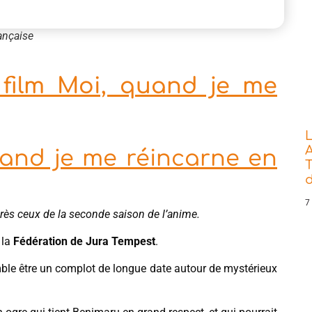
rançaise
 film Moi, quand je me
L
A
uand je me réincarne en
T
7
près ceux de la seconde saison de l’anime.
e la
Fédération de Jura Tempest
.
mble être un complot de longue date autour de mystérieux