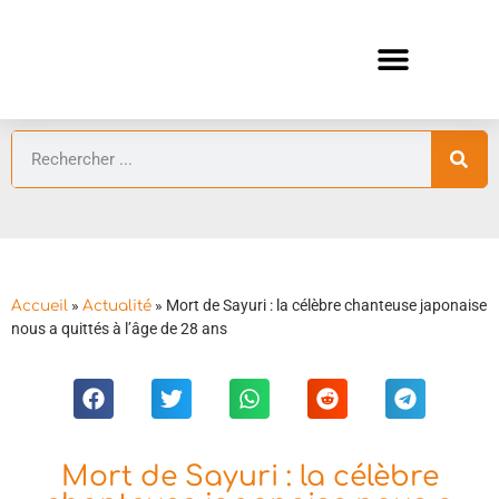
ANIMES AUTOMNE 2026 🍁
GUIDES ANIMES
»
»
Mort de Sayuri : la célèbre chanteuse japonaise
Accueil
Actualité
nous a quittés à l’âge de 28 ans
Mort de Sayuri : la célèbre