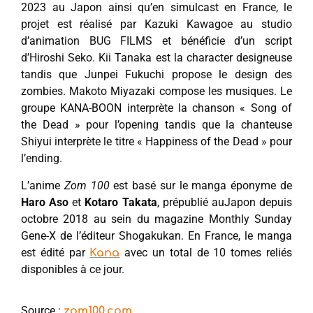
2023 au Japon ainsi qu’en simulcast en France, le
projet est réalisé par Kazuki Kawagoe au studio
d’animation BUG FILMS et bénéficie d’un script
d’Hiroshi Seko. Kii Tanaka est la character designeuse
tandis que Junpei Fukuchi propose le design des
zombies. Makoto Miyazaki compose les musiques. Le
groupe KANA-BOON interprète la chanson « Song of
the Dead » pour l’opening tandis que la chanteuse
Shiyui interprète le titre « Happiness of the Dead » pour
l’ending.
L’anime
Zom 100
est basé sur le manga éponyme de
Haro Aso
et
Kotaro Takata
, prépublié auJapon depuis
octobre 2018 au sein du magazine Monthly Sunday
Gene-X de l’éditeur Shogakukan. En France, le manga
est édité par
avec un total de 10 tomes reliés
Kana
disponibles à ce jour.
Source :
zom100.com