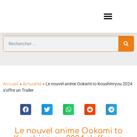
ANIMES AUTOMNE 2026 🍁
GUIDES ANIMES
»
»
Le nouvel anime Ookami to Koushinryou 2024
Accueil
Actualité
s’offre un Trailer
Le nouvel anime Ookami to