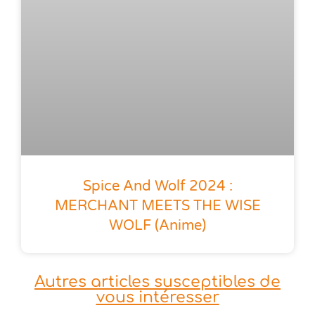
Spice And Wolf 2024 :
MERCHANT MEETS THE WISE
WOLF (anime)
Autres articles susceptibles de
vous intéresser