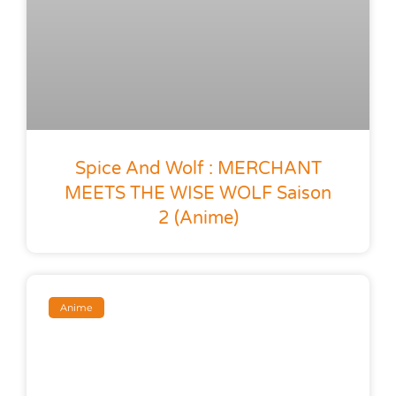
Spice And Wolf : MERCHANT
MEETS THE WISE WOLF Saison
2 (anime)
Anime