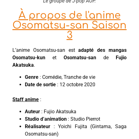
Le groupe de J-pop AOP.
À propos de l'anime
Osomatsu-san Saison
3
L’anime Osomatsu-san est
adapté des mangas
Osomatsu-kun
et
Osomatsu-san
de
Fujio
Akatsuka
.
Genre
: Comédie, Tranche de vie
Date de sortie
: 12 octobre 2020
Staff anime
:
Auteur
: Fujio Akatsuka
Studio d’animation
: Studio Pierrot
Réalisateur
: Yoichi Fujita (Gintama, Saga
Osomatsu-san)