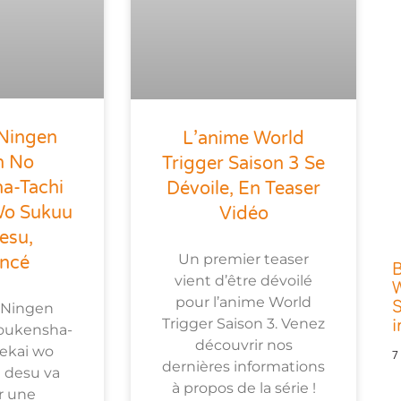
 Ningen
L’anime World
n No
Trigger Saison 3 Se
a-Tachi
Dévoile, En Teaser
Wo Sukuu
Vidéo
esu,
Un premier teaser
ncé
vient d’être dévoilé
W
pour l’anime World
S
 Ningen
Trigger Saison 3. Venez
oukensha-
découvrir nos
Sekai wo
7
dernières informations
 desu va
à propos de la série !
r une