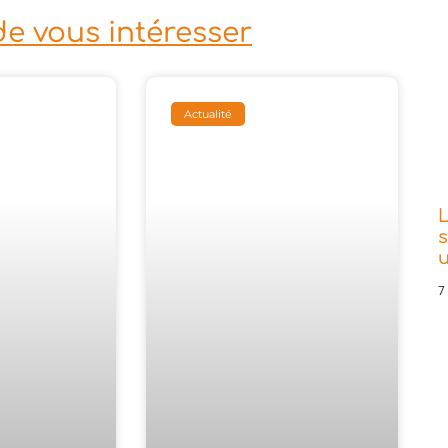
de vous intéresser
Actualité
L
s
7