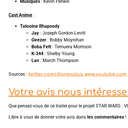
Musiques
: Kevin Penkin
Cast Anime
:
Tatooine Rhapsody
Jay
: Joseph Gordon-Levitt
Geezer
: Bobby Moynihan
Boba Fett
: Temuera Morrison
K-344
: Shelby Young
Lan
: March Thompson
Sources :
,
twitter.com/disneyplus
www.youtube.com
Votre avis nous intéresse 
Que pensez-vous de ce trailer pour le projet STAR WARS : 
Libre à vous de donner votre avis dans
les commentaires
!