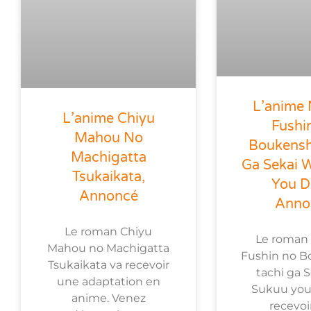
L’anime
L’anime Chiyu
Fushi
Mahou No
Boukensh
Machigatta
Ga Sekai 
Tsukaikata,
You D
Annoncé
Anno
Le roman Chiyu
Le roman
Mahou no Machigatta
Fushin no B
Tsukaikata va recevoir
tachi ga 
une adaptation en
Sukuu you
anime. Venez
recevoi