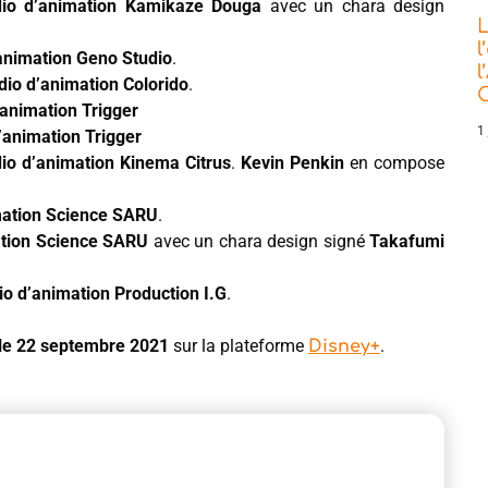
io d’animation Kamikaze Douga
avec un chara design
L
l
’animation Geno Studio
.
l
dio d’animation Colorido
.
C
’animation Trigger
1 
’animation Trigger
dio d’animation Kinema Citrus
.
Kevin Penkin
en compose
mation Science SARU
.
ation Science SARU
avec un chara design signé
Takafumi
io d’animation Production I.G
.
le 22 septembre 2021
sur la plateforme
.
Disney+