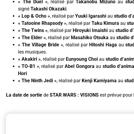
« The Duel »
, réalisé par
Takanobu Mizuno
au
stud
signé
Takashi Okazaki
.
« Lop & Ocho »
, réalisé par
Yuuki Igarashi
au
studio d
« Tatooine Rhapsody »
, réalisé par
Taku Kimura
au
stu
« The Twins »
, réalisé par
Hiroyuki Imaishi
au
studio d
« The Elder »
, réalisé par
Masahiko Otsuka
au
studio d
« The Village Bride »
, réalisé par
Hitoshi Haga
au
stu
les musiques.
« Akakiri »
, réalisé par
Eunyoung Choi
au
studio d’ani
« TO-B1 »
, réalisé par
Abel Gongora
au
studio d’anim
Hori
« The Ninth Jedi »
, réalisé par
Kenji Kamiyama
au
stud
La date de sortie
de
STAR WARS : VISIONS
est prévue pour