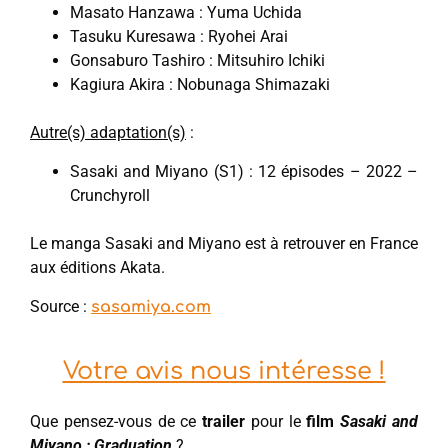
Masato Hanzawa : Yuma Uchida
Tasuku Kuresawa : Ryohei Arai
Gonsaburo Tashiro : Mitsuhiro Ichiki
Kagiura Akira : Nobunaga Shimazaki
Autre(s) adaptation(s)
:
Sasaki and Miyano (S1) : 12 épisodes – 2022 –
Crunchyroll
Le manga Sasaki and Miyano est à retrouver en France
aux éditions Akata.
Source :
sasamiya.com
Votre avis nous intéresse !
Que pensez-vous de ce
trailer
pour le
film
Sasaki and
Miyano : Graduation
?