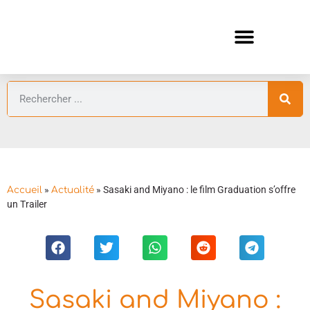
ANIMES AUTOMNE 2026 🍁
GUIDES ANIMES
»
»
Sasaki and Miyano : le film Graduation s’offre
Accueil
Actualité
un Trailer
Sasaki and Miyano :