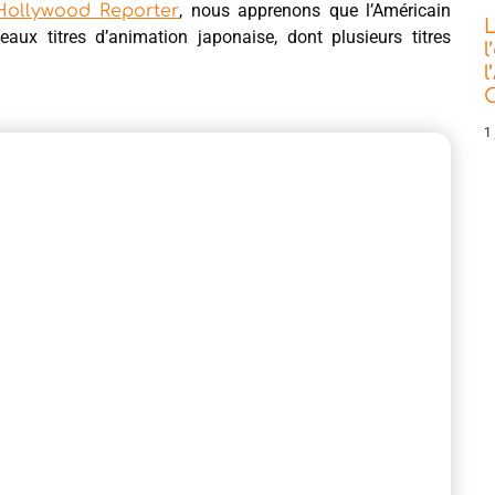
, nous apprenons que l’Américain
Hollywood Reporter
L
ux titres d’animation japonaise, dont plusieurs titres
l
l
C
1 