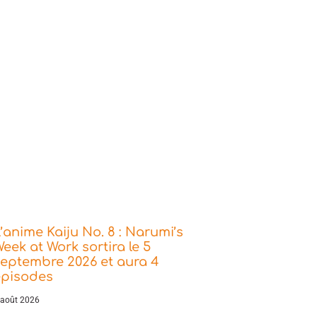
’anime Kaiju No. 8 : Narumi’s
eek at Work sortira le 5
eptembre 2026 et aura 4
épisodes
 août 2026