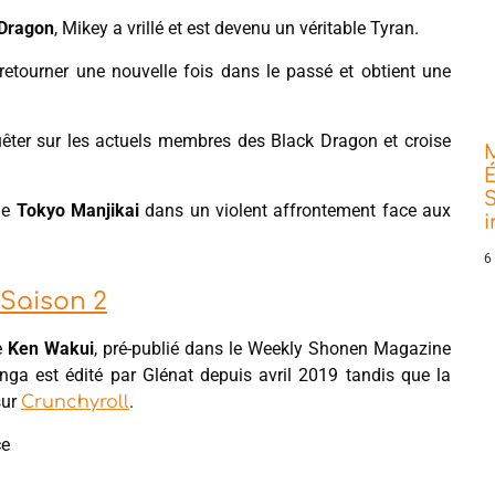
 Dragon
, Mikey a vrillé et est devenu un véritable Tyran.
retourner une nouvelle fois dans le passé et obtient une
uêter sur les actuels membres des Black Dragon et croise
É
S
 le
Tokyo Manjikai
dans un violent affrontement face aux
6
 Saison 2
e
Ken Wakui
, pré-publié dans le Weekly Shonen Magazine
ga est édité par Glénat depuis avril 2019 tandis que la
sur
.
Crunchyroll
ce