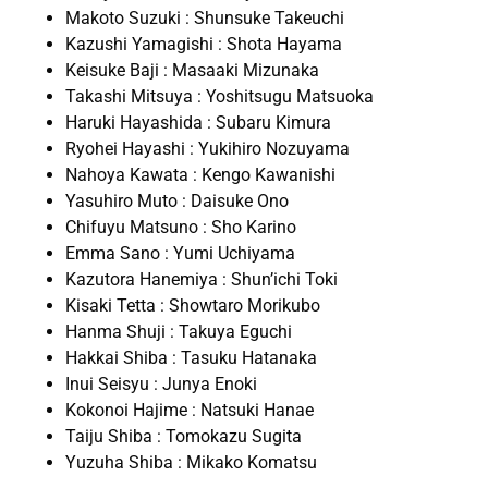
Makoto Suzuki : Shunsuke Takeuchi
Kazushi Yamagishi : Shota Hayama
Keisuke Baji : Masaaki Mizunaka
Takashi Mitsuya : Yoshitsugu Matsuoka
Haruki Hayashida : Subaru Kimura
Ryohei Hayashi : Yukihiro Nozuyama
Nahoya Kawata : Kengo Kawanishi
Yasuhiro Muto : Daisuke Ono
Chifuyu Matsuno : Sho Karino
Emma Sano : Yumi Uchiyama
Kazutora Hanemiya : Shun’ichi Toki
Kisaki Tetta : Showtaro Morikubo
Hanma Shuji : Takuya Eguchi
Hakkai Shiba : Tasuku Hatanaka
Inui Seisyu : Junya Enoki
Kokonoi Hajime : Natsuki Hanae
Taiju Shiba : Tomokazu Sugita
Yuzuha Shiba : Mikako Komatsu