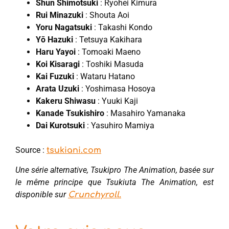
Shun Shimotsuki
: Ryohei Kimura
Rui Minazuki
: Shouta Aoi
Yoru Nagatsuki
: Takashi Kondo
Yō Hazuki
: Tetsuya Kakihara
Haru Yayoi
: Tomoaki Maeno
Koi Kisaragi
: Toshiki Masuda
Kai Fuzuki
: Wataru Hatano
Arata Uzuki
: Yoshimasa Hosoya
Kakeru Shiwasu
: Yuuki Kaji
Kanade Tsukishiro
: Masahiro Yamanaka
Dai Kurotsuki
: Yasuhiro Mamiya
Source :
tsukiani.com
Une série alternative, Tsukipro The Animation, basée sur
le même principe que Tsukiuta The Animation, est
disponible sur
Crunchyroll.