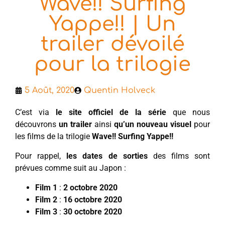
Wave!! Surfing
Yappe!! | Un
trailer dévoilé
pour la trilogie
5 Août, 2020
Quentin Holveck
C’est via
le site officiel de la série
que nous
découvrons
un trailer
ainsi
qu’un nouveau visuel
pour
les films de la trilogie
Wave!! Surfing Yappe!!
Pour rappel,
les dates de sorties
des films sont
prévues comme suit au Japon :
Film 1
:
2 octobre 2020
Film 2
:
16 octobre 2020
Film 3
:
30 octobre 2020