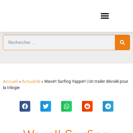
ANIMES AUTOMNE 2026 🍁
GUIDES ANIMES
»
»
Wave!! Surfing Yappe!! | Un trailer dévoilé pour
Accueil
Actualité
la trilogie