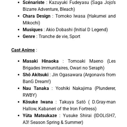
Scénariste
: Kazuyuki Fudeyasu (Saga Jojo’s
Bizarre Adventure, Bleach)
Chara Design
: Tomoko Iwasa (Hakumei and
Mikochi)
Musiques
: Akio Dobashi (Initial D Legend)
Genre
: Tranche de vie, Sport
Cast Anime
:
Masaki Hinaoka
: Tomoaki Maeno (Les
Brigades Immunitaires, Owari no Seraph)
Shô Akitsuki
: Jin Ogasawara (Argonavis from
BanG Dream!)
Nau Tanaka
: Yoshiki Nakajima (Plunderer,
RWBY)
Kôsuke Iwana
: Takuya Satô ( D.Gray-man
Hallow, Kabaneri of the Iron Fortress)
Yûta Matsukaze
: Yusuke Shirai (IDOLiSH7,
A3! Season Spring & Summer)