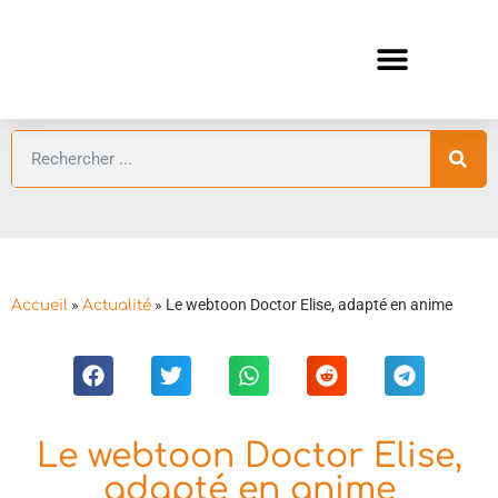
ANIMES AUTOMNE 2026 🍁
GUIDES ANIMES
»
»
Le webtoon Doctor Elise, adapté en anime
Accueil
Actualité
Le webtoon Doctor Elise,
adapté en anime