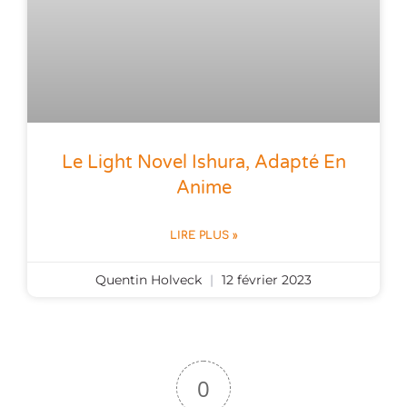
Le Light Novel Ishura, Adapté En
Anime
LIRE PLUS »
Quentin Holveck
12 février 2023
0