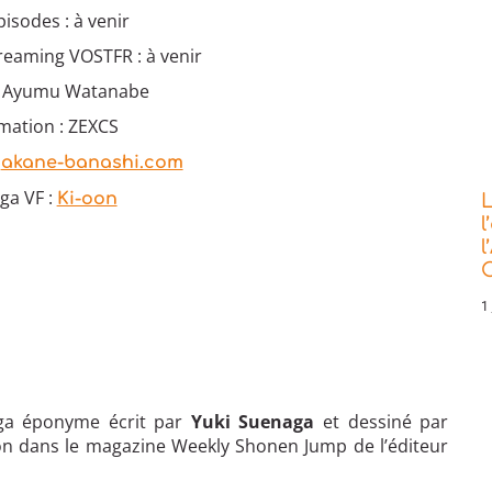
isodes : à venir
reaming VOSTFR : à venir
 : Ayumu Watanabe
mation : ZEXCS
:
akane-banashi.com
ga VF :
Ki-oon
L
l
l
C
1 
ga éponyme écrit par
Yuki Suenaga
et dessiné par
pon dans le magazine Weekly Shonen Jump de l’éditeur