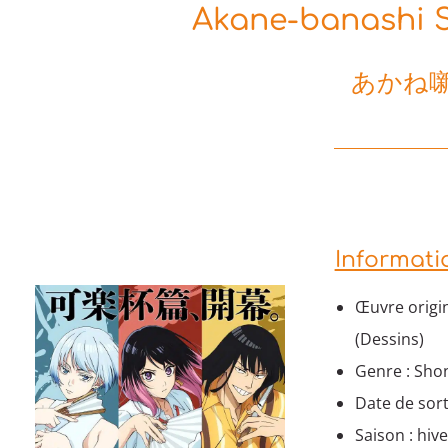
Akane-banashi S
あかね噺
Informati
Œuvre origi
(Dessins)
Genre : Sho
Date de sort
Saison : hiv