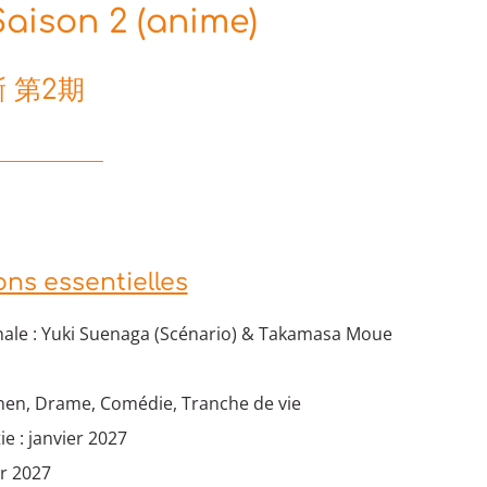
aison 2 (anime)
 第2期
ons essentielles
nale : Yuki Suenaga (Scénario) & Takamasa Moue
nen, Drame, Comédie, Tranche de vie
ie : janvier 2027
er 2027