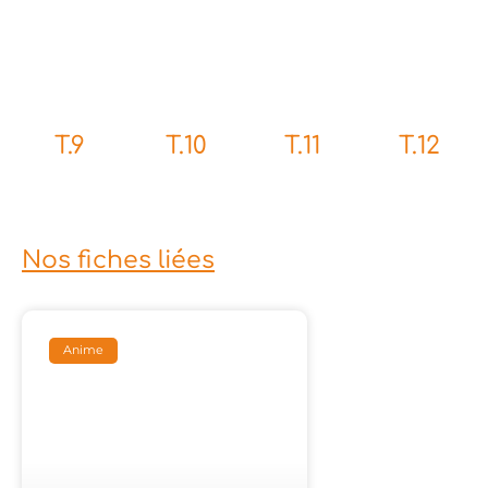
T.9
T.10
T.11
T.12
Nos fiches liées
Anime