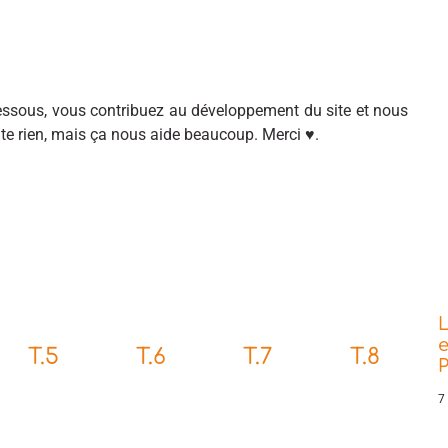
sous, vous contribuez au développement du site et nous
ûte rien, mais ça nous aide beaucoup. Merci ♥.
L
e
T.5
T.6
T.7
T.8
P
7