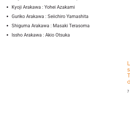
Kyoji Arakawa : Yohei Azakami
Guriko Arakawa : Seiichiro Yamashita
Shiguma Arakawa : Masaki Terasoma
Issho Arakawa : Akio Otsuka
s
T
d
7