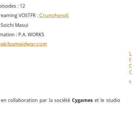
isodes : 12
treaming VOSTFR :
Crunchyroll
: Soichi Masui
imation : P.A. WORKS
:
akibamaidwar.com
L
l
l
C
1 
 en collaboration par la société
Cygames
et le studio