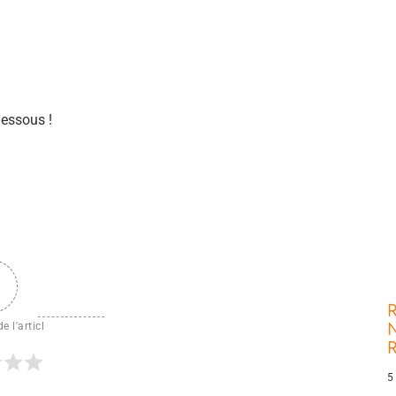
dessous !
R
e l'articl
N
5