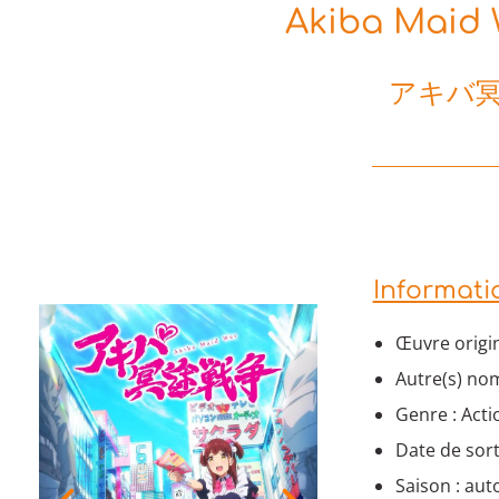
Akiba Maid 
アキバ
Informati
Œuvre origi
Autre(s) nom
Genre : Acti
Date de sort
Saison : au