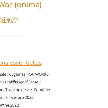
War (anime)
冥途戦争
ons essentielles
nale : Cygames, P.A. WORKS
(s) :
Akiba Maid Sensou
on, Tranche de vie, Comédie
ie : 6 octobre 2022
tomne 2022