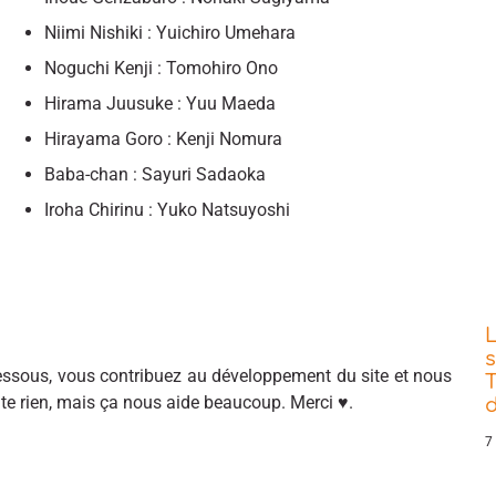
Niimi Nishiki : Yuichiro Umehara
Noguchi Kenji : Tomohiro Ono
Hirama Juusuke : Yuu Maeda
Hirayama Goro : Kenji Nomura
Baba-chan : Sayuri Sadaoka
Iroha Chirinu : Yuko Natsuyoshi
s
sous, vous contribuez au développement du site et nous
T
ûte rien, mais ça nous aide beaucoup. Merci ♥.
d
7