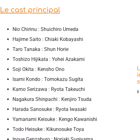
Le cast principal
Nio Chirinu : Shuichiro Umeda
Hajime Saito : Chiaki Kobayashi
Taro Tanaka : Shun Horie
Toshizo Hijikata : Yohei Azakami
L
Soji Okita : Kensho Ono
i
Isami Kondo : Tomokazu Sugita
Kamo Serizawa : Ryota Takeuchi
8
Nagakura Shinpachi : Kenjiro Tsuda
Harada Sanosuke : Ryota Iwasaki
Yamanami Keisuke : Kengo Kawanishi
Todo Heisuke : Kikunosuke Toya
Inoue Genzaburo : Noriaki Sugiyama