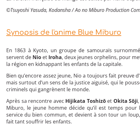
©Tsuyoshi Yasuda, Kodansha / Ao no Miburo Production Co
Synopsis de l'anime Blue Miburo
En 1863 à Kyoto, un groupe de samouraïs surnommé M
servent de
Nio
et
Iroha
, deux jeunes orphelins, pour met
la région en kidnappant les enfants de la capitale.
Bien qu’encore assez jeune, Nio a toujours fait preuve d
mais surtout d’un sens de la justice aiguisé, qui le pouss
criminels qui gangrènent le monde.
Après sa rencontre avec
Hijikata Toshizō
et
Okita Sōji
Miburo, le jeune homme décide qu’il est temps pour l
service du bien commun, et devient à son tour un loup,
fait tant souffrir les enfants.