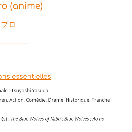
o (anime)
ミブロ
ons essentielles
nale : Tsuyoshi Yasuda
nen, Action, Comédie, Drame, Historique, Tranche
(s) :
The Blue Wolves of Mibu
;
Blue Wolves
;
Ao no