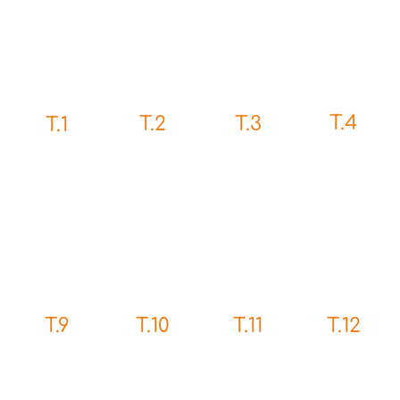
T.4
T.2
T.3
T.1
T.9
T.10
T.12
T.11