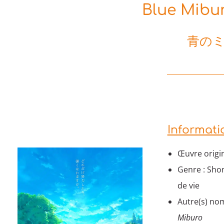
Blue Mibur
青の
Informati
Œuvre origi
Genre : Sho
de vie
Autre(s) nom
Miburo