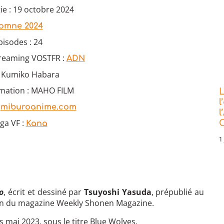
ie : 19 octobre 2024
omne 2024
isodes : 24
treaming VOSTFR :
ADN
 : Kumiko Habara
imation : MAHO FILM
L
l
:
miburoanime.com
l
ga VF :
C
Kana
1 
o
, écrit et dessiné par
Tsuyoshi Yasuda
, prépublié au
ein du magazine Weekly Shonen Magazine.
 mai 2023, sous le titre Blue Wolves.