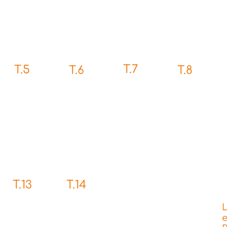
T.7
T.5
T.6
T.8
T.14
T.13
L
e