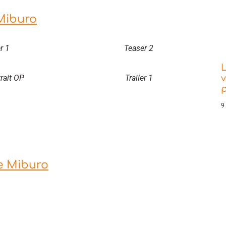
Miburo
r 1
Teaser 2
L
trait OP
Trailer 1
v
9
ue Miburo