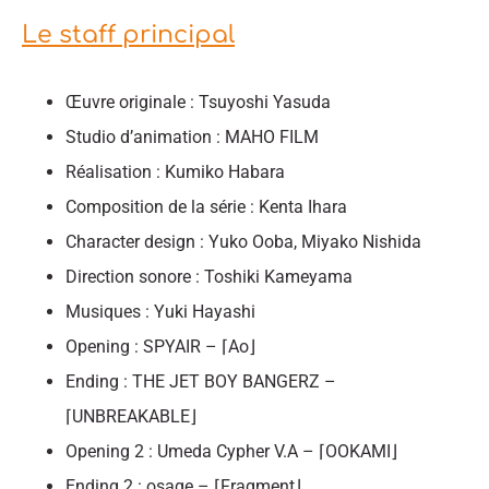
Le staff principal
Œuvre originale : Tsuyoshi Yasuda
Studio d’animation : MAHO FILM
Réalisation : Kumiko Habara
Composition de la série : Kenta Ihara
Character design : Yuko Ooba, Miyako Nishida
Direction sonore : Toshiki Kameyama
Musiques : Yuki Hayashi
Opening : SPYAIR – ⌈Ao⌋
Ending : THE JET BOY BANGERZ –
⌈UNBREAKABLE⌋
Opening 2 : Umeda Cypher V.A – ⌈OOKAMI⌋
Ending 2 : osage – ⌈Fragment⌋