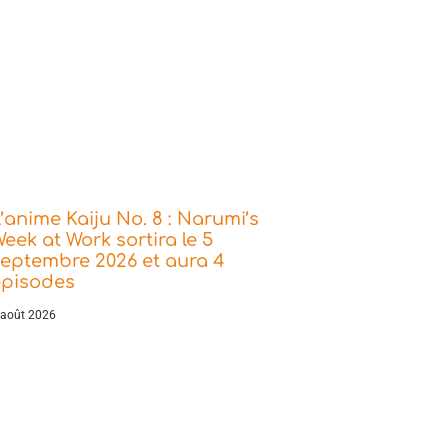
’anime Kaiju No. 8 : Narumi’s
eek at Work sortira le 5
eptembre 2026 et aura 4
épisodes
 août 2026