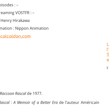
isodes : –
treaming VOSTFR : –
: Henry Hirakawa
imation : Nippon Animation
:
calcaldan.com
L
l
S
e
2
Raccoon Rascal
de 1977.
Rascal : A Memoir of a Better Era
de l’auteur Américain