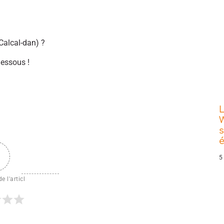
alcal-dan) ?
dessous !
L
W
s
5
e l'articl