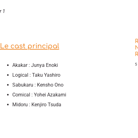
r 1
R
Le cast principal
N
Akakar : Junya Enoki
5
Logical : Taku Yashiro
Sabukaru : Kensho Ono
Comical : Yohei Azakami
Midoru : Kenjiro Tsuda