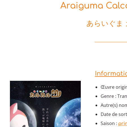
Araiguma Calca
あらいぐま
Informati
Œuvre origin
Genre : Tran
Autre(s) nom
Date de sorti
Saison :
pri