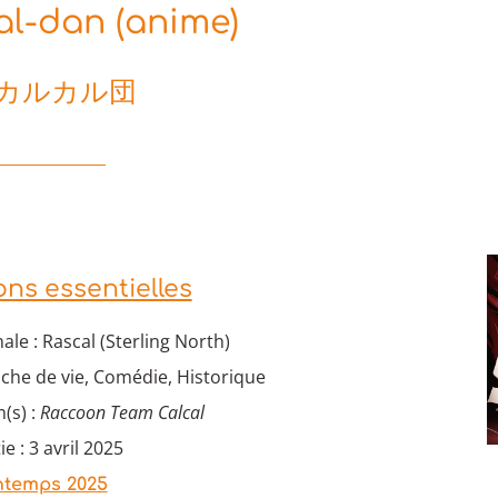
l-dan (anime)
 カルカル団
ons essentielles
ale : Rascal (Sterling North)
che de vie, Comédie, Historique
(s) :
Raccoon Team Calcal
e : 3 avril 2025
ntemps 2025