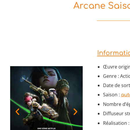
Arcane Saiso
Informati
Œuvre origi
Genre : Acti
Date de sor
Saison :
aut
Nombre d’ép
Diffuseur s
Réalisation 