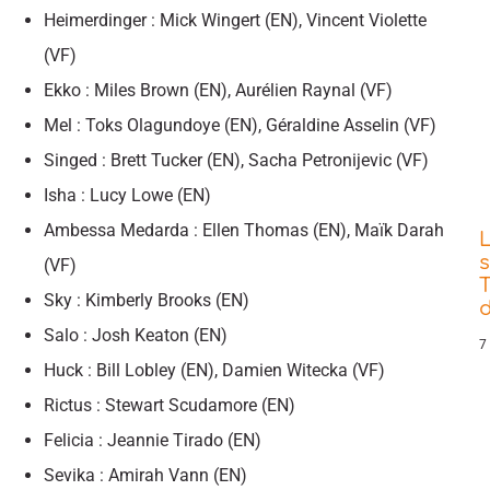
Heimerdinger : Mick Wingert (EN), Vincent Violette
(VF)
Ekko : Miles Brown (EN), Aurélien Raynal (VF)
Mel : Toks Olagundoye (EN), Géraldine Asselin (VF)
Singed : Brett Tucker (EN), Sacha Petronijevic (VF)
Isha : Lucy Lowe (EN)
Ambessa Medarda : Ellen Thomas (EN), Maïk Darah
s
(VF)
T
Sky : Kimberly Brooks (EN)
d
Salo : Josh Keaton (EN)
7
Huck : Bill Lobley (EN), Damien Witecka (VF)
Rictus : Stewart Scudamore (EN)
Felicia : Jeannie Tirado (EN)
Sevika : Amirah Vann (EN)