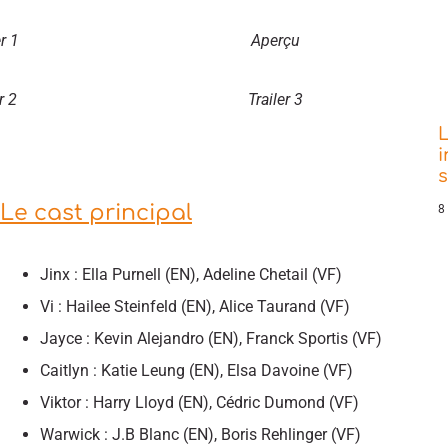
r 1
Aperçu
r 2
Trailer 3
L
i
Le cast principal
8
Jinx : Ella Purnell (EN), Adeline Chetail (VF)
Vi : Hailee Steinfeld (EN), Alice Taurand (VF)
Jayce : Kevin Alejandro (EN), Franck Sportis (VF)
Caitlyn : Katie Leung (EN), Elsa Davoine (VF)
Viktor : Harry Lloyd (EN), Cédric Dumond (VF)
Warwick : J.B Blanc (EN), Boris Rehlinger (VF)