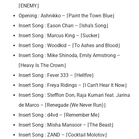
⌈ENEMY⌋
Opening : Ashnikko – ⌈Paint the Town Blue⌋
Insert Song : Eason Chan – ⌈Isha’s Song⌋
Insert Song : Marcus King – ⌈Sucker⌋
Insert Song : Woodkid – ⌈To Ashes and Blood⌋
Insert Song : Mike Shinoda, Emily Armstrong –
⌈Heavy Is The Crown⌋
Insert Song : Fever 333 – ⌈Hellfire⌋
Insert Song : Freya Ridings – ⌈I Can’t Hear It Now⌋
Insert Song : Stefflon Don, Raja Kumari feat. Jarina
de Marco – ⌈Renegade (We Never Run)⌋
Insert Song : d4vd – ⌈Remember Me⌋
Insert Song : Misha Mansoor – ⌈The Beast⌋
Insert Song : ZAND – ⌈Cocktail Molotov⌋