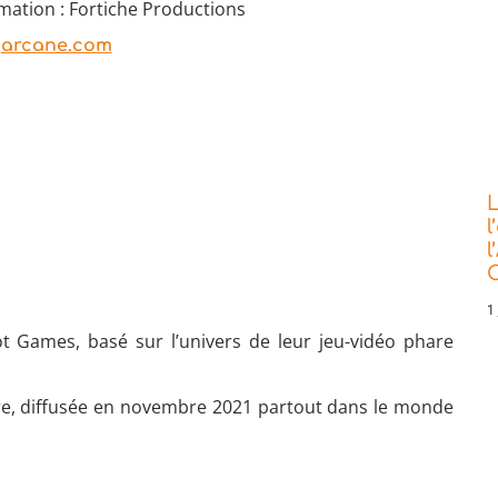
mation : Fortiche Productions
:
arcane.com
L
l
l
C
1 
ot Games, basé sur l’univers de leur jeu-vidéo phare
ère, diffusée en novembre 2021 partout dans le monde