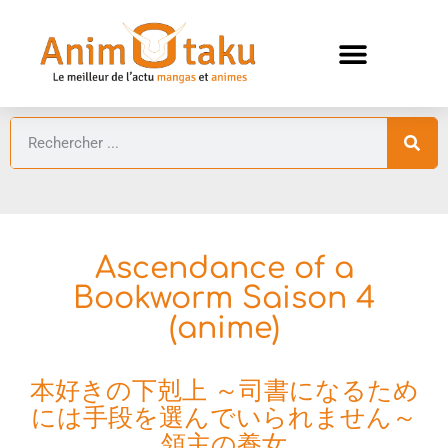
ANIMES AUTOMNE 2026 🍁
GUIDES ANIMES
Ascendance of a
Bookworm Saison 4
(anime)
本好きの下剋上 ～司書になるため
には手段を選んでいられません～
領主の養女