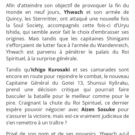
Afin d’atteindre son objectif de provoquer la fin du
monde en neuf jours,
Yhwach
et son armée de
Quincy, les Sternritter, ont attaqué une nouvelle fois
la Soul Society, accompagnés cette fois-ci d’Uryu
Ishida, qui semble avoir fait le choix d’embrasser ses
origines. Mais tandis que les capitaines Shinigami
s’efforçaient de lutter face à l’armée du Wandenreich,
Yhwach est parvenu à pénétrer le palais du Roi
Spirituel, à la surprise générale.
Tandis qu’
Ichigo Kurosaki
et ses camarades sont
encore en route pour rejoindre le combat, le nouveau
Capitaine Général du Gotei 13, Shunsui Kyôraku,
prend une décision critique qui pourrait faire
basculer la bataille pour le meilleur comme pour le
pire. Craignant la chute du Roi Spirituel, ce dernier
espère pouvoir négocier avec
Aizen Sosuke
pour
s’assurer la victoire, mais est-ce vraiment judicieux de
s’en remettre à un traître ?
Privé de son nom et de ses pouvoirs, Yhwach a-t-il