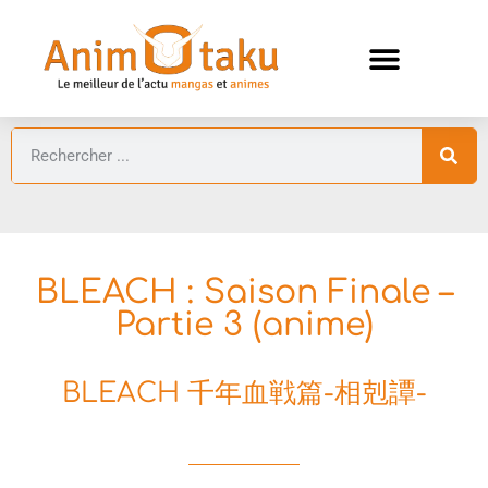
ANIMES AUTOMNE 2026 🍁
GUIDES ANIMES
BLEACH : Saison Finale –
Partie 3 (anime)
BLEACH 千年血戦篇-相剋譚-