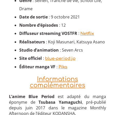
Genre
: Seinen, Tranche de vie, School Life,
Drame
Date de sortie
: 9 octobre 2021
Nombre d’épisodes
: 12
Diffuseur streaming VOSTFR
:
Netflix
Réalisateurs
: Koji Masunari, Katsuya Asano
Studio d’animation
: Seven Arcs
Site officiel
:
blue-period.jp
Éditeur manga VF
:
Pika
Informations
complémentaires
L’anime Blue Period
est adapté du manga
éponyme de
Tsubasa Yamaguchi
, pré-publié
depuis juin 2017 dans le magazine Monthly
Afternoon de l’éditeur KODANSHA.