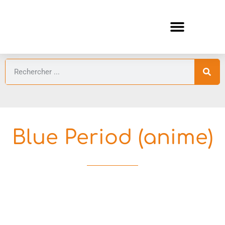
ANIMES AUTOMNE 2026 🍁
GUIDES ANIMES
Blue Period (anime)