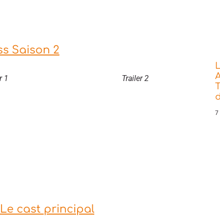
s Saison 2
L
A
r 1
Trailer 2
T
7
Le cast principal