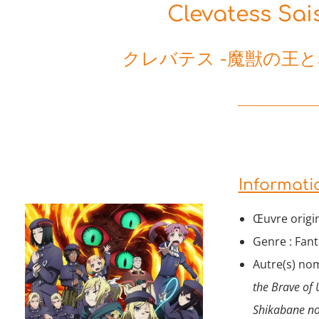
Clevatess Sai
クレバテス -魔獣の王と
Informati
Œuvre origin
Genre : Fant
Autre(s) nom
the Brave of
Shikabane no