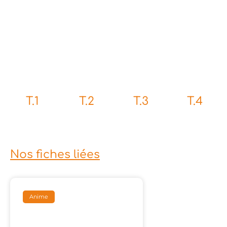
T.1
T.2
T.3
T.4
Nos fiches liées
Anime