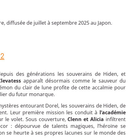
e, diffusée de juillet à septembre 2025 au Japon.
 2
 depuis des générations les souverains de Hiden, et
Clevatess
apparaît désormais comme le sauveur du
émon du clair de lune profite de cette accalmie pour
culier du futur monarque.
 mystères entourant Dorel, les souverains de Hiden, de
dent. Leur première mission les conduit à
l’académie
ur le volet. Sous couverture,
Clenn et Alicia
infiltrent
écor : dépourvue de talents magiques, l’héroïne se
on se heurte à ses propres lacunes sur le monde des