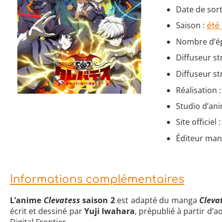
Date de sorti
Saison :
été
Nombre d’ép
Diffuseur s
Diffuseur st
Réalisation 
Studio d’ani
Site officiel 
Éditeur man
Informations complémentaires
L’anime
Clevatess
saison 2
est adapté du manga
Cleva
écrit et dessiné par
Yuji Iwahara
, prépublié à partir d’