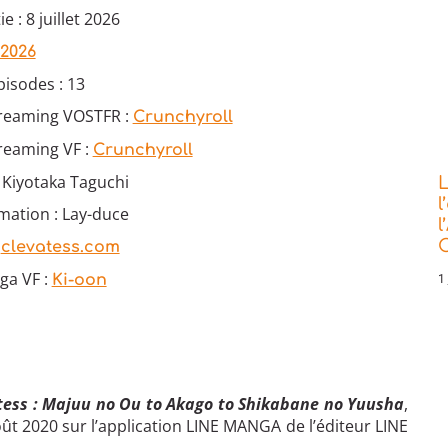
e : 8 juillet 2026
 2026
isodes : 13
treaming VOSTFR :
Crunchyroll
reaming VF :
Crunchyroll
: Kiyotaka Taguchi
L
l
mation : Lay-duce
l
:
C
clevatess.com
ga VF :
Ki-oon
1 
tess : Majuu no Ou to Akago to Shikabane no Yuusha
,
août 2020 sur l’application LINE MANGA de l’éditeur LINE