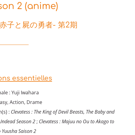
son 2 (anime)
赤子と屍の勇者- 第2期
ons essentielles
ale : Yuji Iwahara
asy, Action, Drame
(s) :
Clevatess : The King of Devil Beasts, The Baby and
 Undead Season 2
;
Clevatess : Majuu no Ou to Akago to
 Yuusha Saison 2