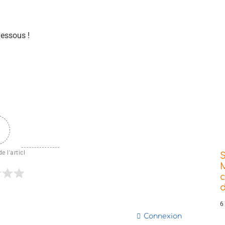
dessous !
e l'articl
d
6
Connexion