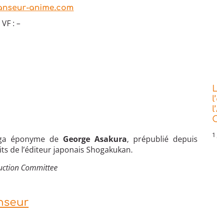
anseur-anime.com
VF : –
L
l
l
C
1 
nga éponyme de
George Asakura
, prépublié depuis
ts de l’éditeur japonais Shogakukan.
uction Committee
nseur