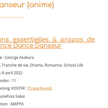
nseur (anime)
ons essentielles à propos de
ance Dance Danseur
e : George Asakura
, Tranche de vie, Drame, Romance, School Life
: 8 avril 2022
odes : 11
eaming VOSTFR :
Crunchyroll
Munehisa Sakai
ation : MAPPA