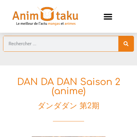
ANIMES AUTOMNE 2026 🍁
GUIDES ANIMES
DAN DA DAN Saison 2
(anime)
ダンダダン 第2期