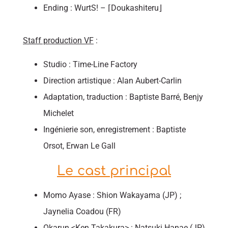
Ending : WurtS! – ⌈Doukashiteru⌋
Staff production VF
:
Studio : Time-Line Factory
Direction artistique : Alan Aubert-Carlin
Adaptation, traduction : Baptiste Barré, Benjy
Michelet
Ingénierie son, enregistrement : Baptiste
Orsot, Erwan Le Gall
Le cast principal
Momo ​Ayase : Shion Wakayama (JP) ;
Jaynelia Coadou (FR)
Okarun <Ken Takakura> : Natsuki Hanae (JP)