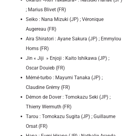
; Marius Blivet (FR)
Seiko : Nana Mizuki (JP) ; Véronique
Augereau (FR)
Aira Shiratori : Ayane Sakura (JP) ; Emmylou
Homs (FR)
Jin « Jiji » Enjoji : Kaito Ishikawa (JP) ;
Oscar Douieb (FR)
Mémé-turbo : Mayumi Tanaka (JP) ;
Claudine Grémy (FR)
Démon de Dover : Tomokazu Seki (JP) ;
Thierry Wermuth (FR)
Tarou : Tomokazu Sugita (JP) ; Guillaume
Orsat (FR)
Hana : Fumi Hirano (JP) ; Nathalie Aranda