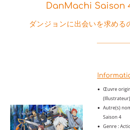
DanMachi Saison 4 
ダンジョンに出会いを求めるの
Informati
Œuvre origin
(Illustrateur
Autre(s) nom
Saison 4
Genre : Acti