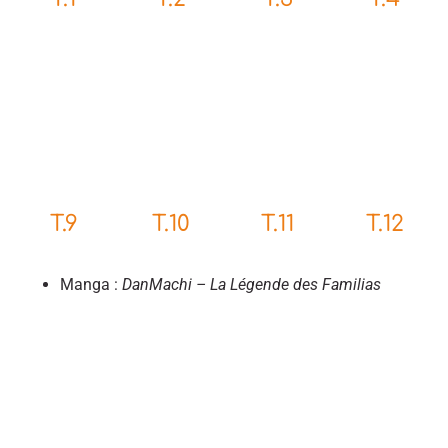
T.9
T.10
T.11
T.12
Manga :
DanMachi – La Légende des Familias