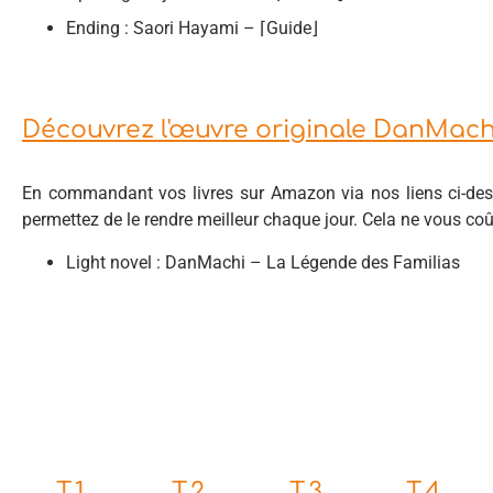
Ending : Saori Hayami – ⌈Guide⌋
Découvrez l'œuvre originale DanMach
En commandant vos livres sur Amazon via nos liens ci-des
permettez de le rendre meilleur chaque jour. Cela ne vous co
Light novel : DanMachi – La Légende des Familias
T.1
T.2
T.3
T.4