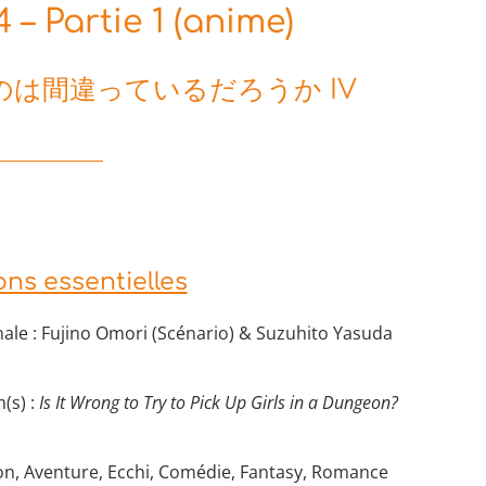
– Partie 1 (anime)
は間違っているだろうか IV
ons essentielles
ale : Fujino Omori (Scénario) & Suzuhito Yasuda
)
(s) :
Is It Wrong to Try to Pick Up Girls in a Dungeon?
on, Aventure, Ecchi, Comédie, Fantasy, Romance