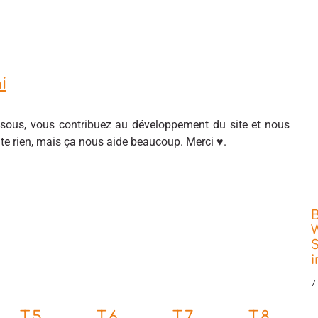
i
sous, vous contribuez au développement du site et nous
ûte rien, mais ça nous aide beaucoup. Merci ♥.
W
S
7
T.5
T.6
T.7
T.8