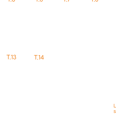
T.13
T.14
L
s