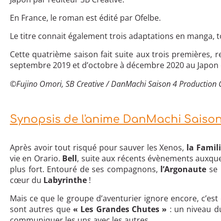
En France, le roman est édité par Ofelbe.
Le titre connait également trois adaptations en manga, t
Cette quatrième saison fait suite aux trois premières, re
septembre 2019 et d’octobre à décembre 2020 au Japon 
©
Fujino Omori, SB Creative / DanMachi Saison 4 Production
Synopsis de l'anime DanMachi Saison 4
Après avoir tout risqué pour sauver les Xenos,
la Famil
vie en Orario.
Bell
, suite aux récents évènements auxquel
plus fort. Entouré de ses compagnons,
l’Argonaute
se 
cœur du
Labyrinthe
!
Mais ce que le groupe d’aventurier ignore encore, c’est
sont autres que
« Les Grandes Chutes »
: un niveau d
communiquer les uns avec les autres…