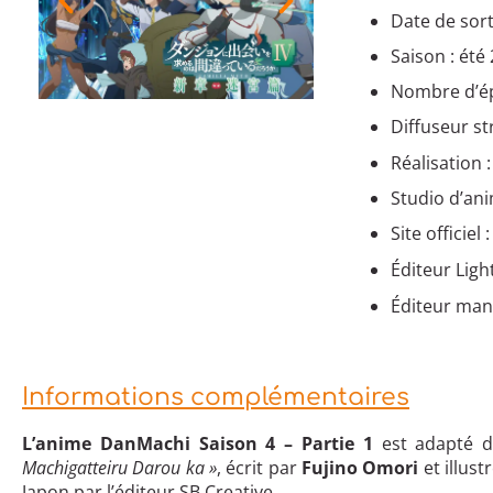
Date de sorti
Saison : été
Nombre d’ép
Diffuseur s
Réalisation 
Studio d’anim
Site officiel 
Éditeur Ligh
Éditeur man
Informations complémentaires
L’anime DanMachi Saison 4 – Partie 1
est adapté d
Machigatteiru Darou ka »
, écrit par
Fujino Omori
et illust
Japon par l’éditeur SB Creative.