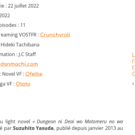
e : 22 juillet 2022
 2022
isodes : 11
treaming VOSTFR :
Crunchyroll
: Hideki Tachibana
ation : J.C Staff
L
l
:
danmachi.com
l
t Novel VF :
C
Ofelbe
ga VF :
Ototo
1 
u light novel
« Dungeon ni Deai wo Motomeru no wa
ré par
Suzuhito Yasuda
, publié depuis janvier 2013 au