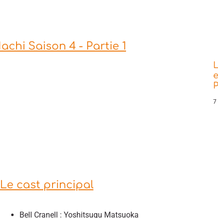
hi Saison 4 - Partie 1
L
e
P
7
Le cast principal
Bell Cranell : Yoshitsugu Matsuoka