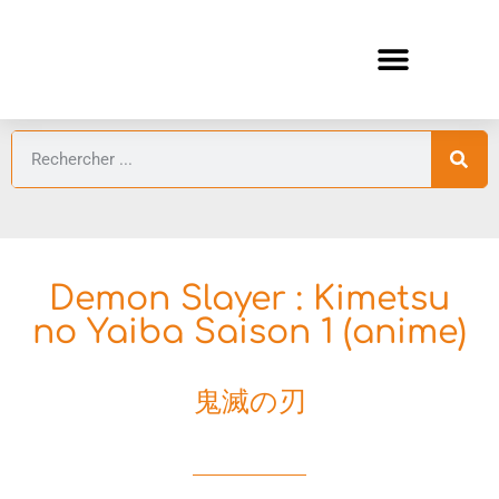
ANIMES AUTOMNE 2026 🍁
GUIDES ANIMES
Demon Slayer : Kimetsu
no Yaiba Saison 1 (anime)
鬼滅の刃