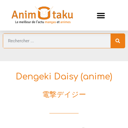
ANIMES AUTOMNE 2026 🍁
GUIDES ANIMES
Dengeki Daisy (anime)
電撃デイジー