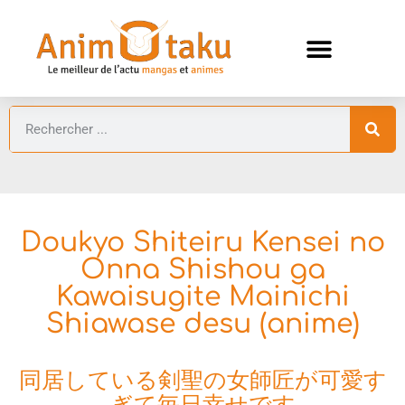
ANIMES AUTOMNE 2026 🍁
GUIDES ANIMES
Doukyo Shiteiru Kensei no
Onna Shishou ga
Kawaisugite Mainichi
Shiawase desu (anime)
同居している剣聖の女師匠が可愛す