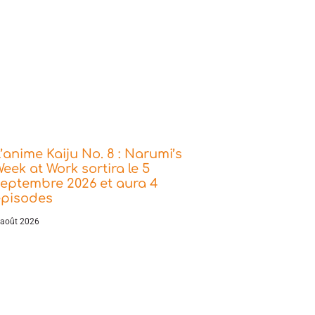
’anime Kaiju No. 8 : Narumi’s
eek at Work sortira le 5
eptembre 2026 et aura 4
épisodes
 août 2026