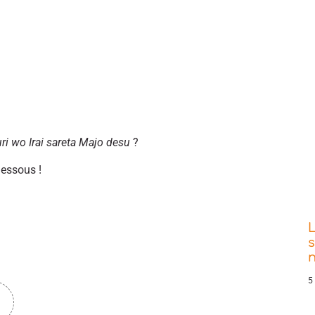
i wo Irai sareta Majo desu
?
dessous !
s
5