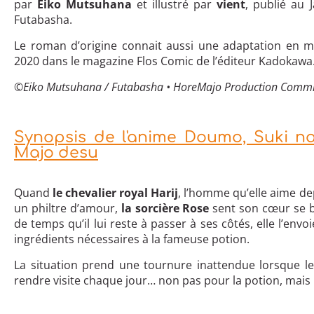
par
Eiko Mutsuhana
et illustré par
vient
, publié au 
Futabasha.
Le roman d’origine connait aussi une adaptation en
2020 dans le magazine Flos Comic de l’éditeur Kadokawa
©Eiko Mutsuhana / Futabasha • HoreMajo Production Commi
Synopsis de l'anime Doumo, Suki na
Majo desu
Quand
le chevalier royal Harij
, l’homme qu’elle aime de
un philtre d’amour,
la sorcière Rose
sent son cœur se br
de temps qu’il lui reste à passer à ses côtés, elle l’env
ingrédients nécessaires à la fameuse potion.
La situation prend une tournure inattendue lorsque l
rendre visite chaque jour… non pas pour la potion, mais 