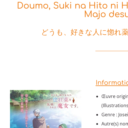
Doumo, Suki na Hito ni H
Majo desu
どうも、好きな人に惚れ
Informati
Œuvre origin
(Illustrations
Genre : Jose
Autre(s) nom