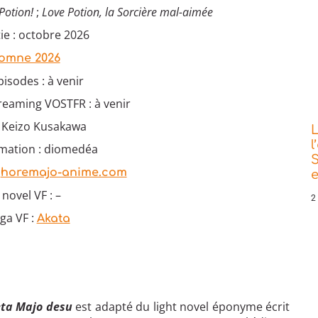
Potion!
;
Love Potion, la Sorcière mal-aimée
ie : octobre 2026
omne 2026
isodes : à venir
reaming VOSTFR : à venir
: Keizo Kusakawa
L
l
imation : diomedéa
S
:
horemajo-anime.com
e
 novel VF : –
2
ga VF :
Akata
eta Majo desu
est adapté du light novel éponyme écrit