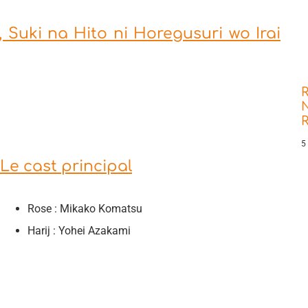
Suki na Hito ni Horegusuri wo Irai
R
N
5
Le cast principal
Rose : Mikako Komatsu
Harij : Yohei Azakami