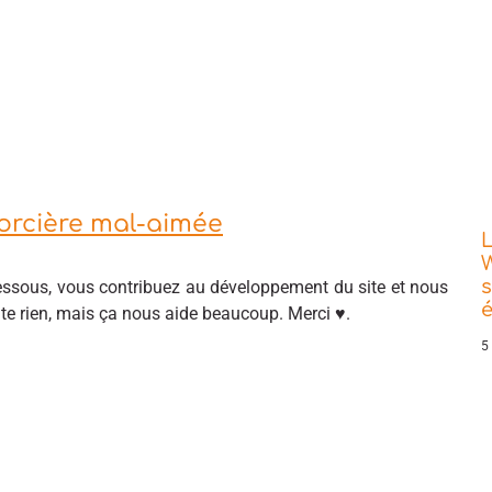
Sorcière mal-aimée
L
W
s
sous, vous contribuez au développement du site et nous
ûte rien, mais ça nous aide beaucoup. Merci ♥.
5