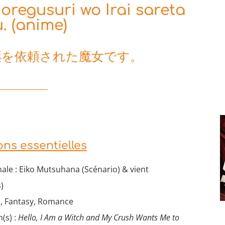
oregusuri wo Irai sareta
. (anime)
薬を依頼された魔女です。
ons essentielles
ale : Eiko Mutsuhana (Scénario) & vient
)
i, Fantasy, Romance
(s) :
Hello, I Am a Witch and My Crush Wants Me to