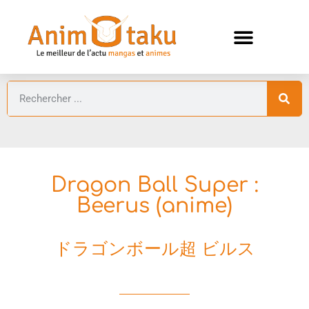
ANIMES AUTOMNE 2026 🍁
GUIDES ANIMES
Dragon Ball Super :
Beerus (anime)
ドラゴンボール超 ビルス