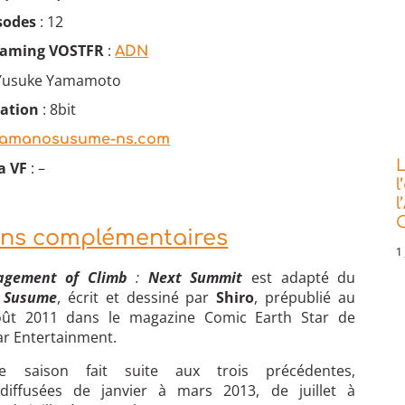
sodes
: 12
eaming VOSTFR
:
ADN
Yusuke Yamamoto
mation
: 8bit
amanosusume-ns.com
L
a VF
: –
l
l
C
ons complémentaires
1 
agement of Climb
:
Next Summit
est adapté du
 Susume
, écrit et dessiné par
Shiro
, prépublié au
oût 2011 dans le magazine Comic Earth Star de
tar Entertainment.
me saison fait suite aux trois précédentes,
diffusées de janvier à mars 2013, de juillet à