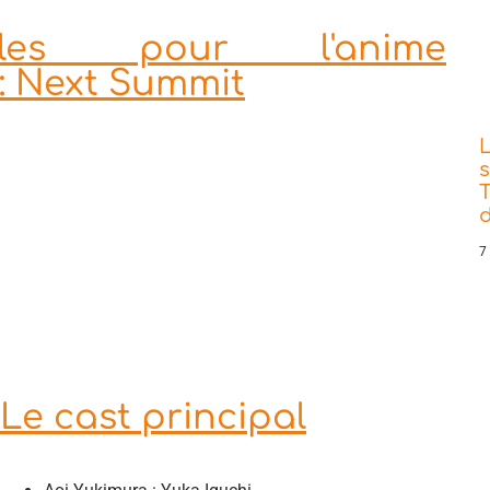
elles pour l'anime
: Next Summit
s
T
d
7
Le cast principal