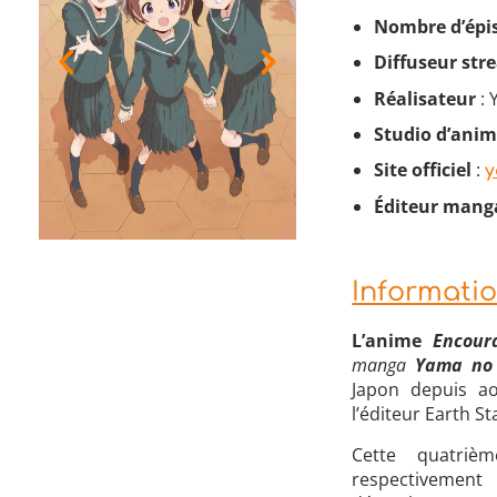
Nombre d’épi
Diffuseur
str
Réalisateur
: 
Studio d’ani
Site officiel
:
y
Éditeur mang
Informati
L’anime
Encour
manga
Yama no
Japon depuis a
l’éditeur Earth S
Cette quatriè
respectivement 