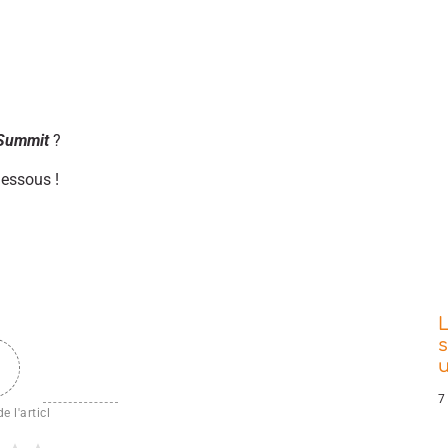
 Summit
?
dessous !
L
s
7
e l'articl