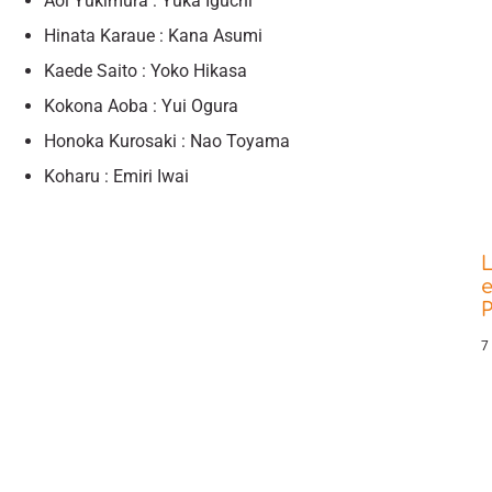
Aoi Yukimura : Yuka Iguchi
Hinata Karaue : Kana Asumi
Kaede Saito : Yoko Hikasa
Kokona Aoba : Yui Ogura
Honoka Kurosaki : Nao Toyama
Koharu : Emiri Iwai
L
e
P
7