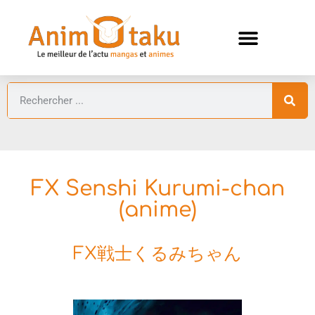
ANIMES AUTOMNE 2026 🍁
GUIDES ANIMES
FX Senshi Kurumi-chan
(anime)
FX戦士くるみちゃん