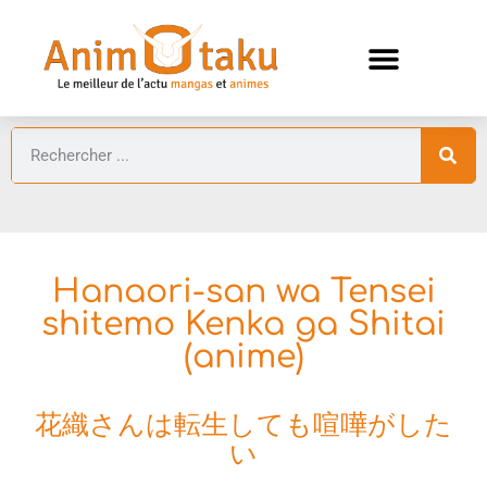
ANIMES AUTOMNE 2026 🍁
GUIDES ANIMES
Hanaori-san wa Tensei
shitemo Kenka ga Shitai
(anime)
花織さんは転生しても喧嘩がした
い