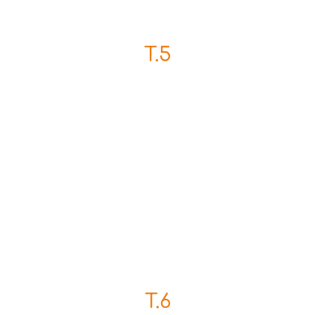
T.5
T.6