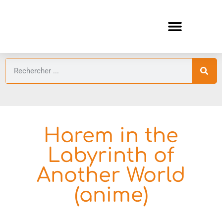
ANIMES AUTOMNE 2026 🍁
GUIDES ANIMES
Harem in the
Labyrinth of
Another World
(anime)