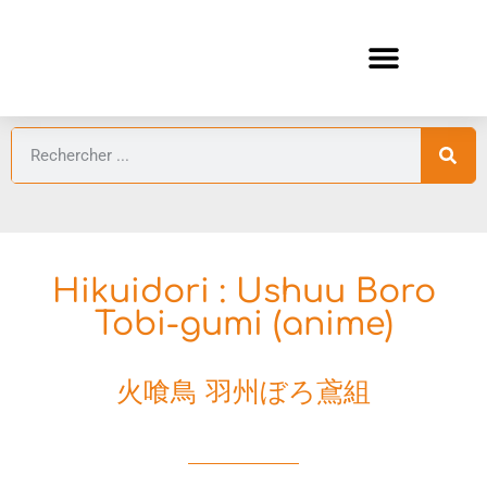
ANIMES AUTOMNE 2026 🍁
GUIDES ANIMES
Hikuidori : Ushuu Boro
Tobi-gumi (anime)
火喰鳥 羽州ぼろ鳶組