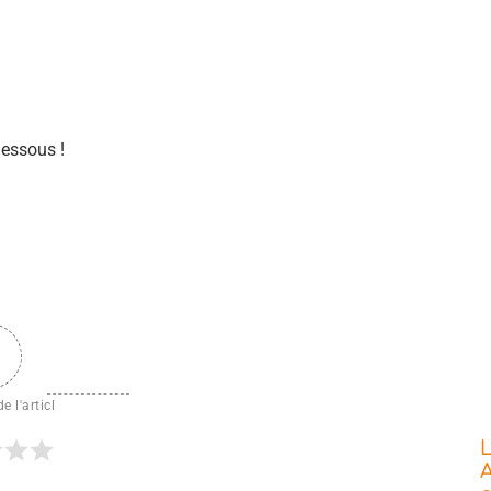
dessous !
e l'articl
L
A