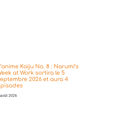
’anime Kaiju No. 8 : Narumi’s
eek at Work sortira le 5
eptembre 2026 et aura 4
épisodes
 août 2026