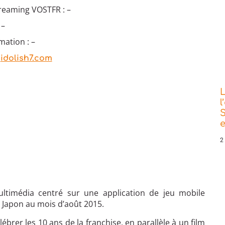
treaming VOSTFR : –
 –
mation : –
:
idolish7.com
L
l
S
e
2
ultimédia centré sur une application de jeu mobile
 Japon au mois d’août 2015.
brer les 10 ans de la franchise, en parallèle à un film