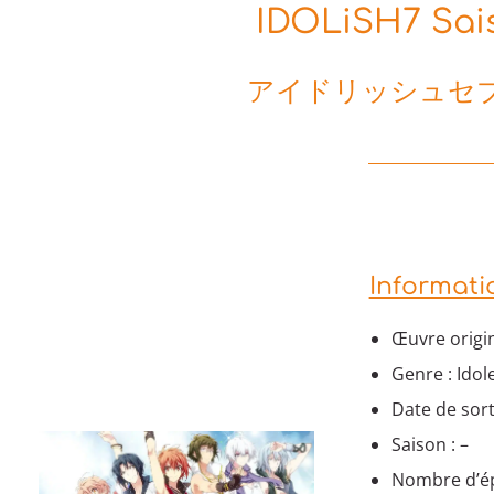
IDOLiSH7 Sais
アイドリッシュセブン F
Informati
Œuvre origin
Genre : Ido
Date de sorti
Saison : –
Nombre d’ép