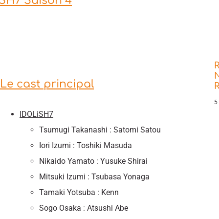
SH7 Saison 4
R
N
Le cast principal
5
IDOLiSH7
Tsumugi Takanashi : Satomi Satou
Iori Izumi : Toshiki Masuda
Nikaido Yamato : Yusuke Shirai
Mitsuki Izumi : Tsubasa Yonaga
Tamaki Yotsuba : Kenn
Sogo Osaka : Atsushi Abe