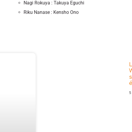
Nagi Rokuya : Takuya Eguchi
Riku Nanase : Kensho Ono
L
W
s
5