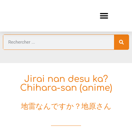
ANIMES AUTOMNE 2026 🍁
GUIDES ANIMES
Jirai nan desu ka?
Chihara-san (anime)
地雷なんですか？地原さん