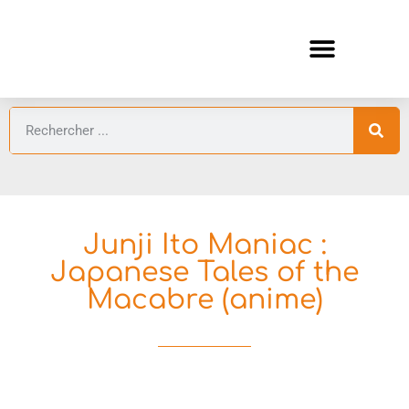
ANIMES AUTOMNE 2026 🍁
GUIDES ANIMES
Junji Ito Maniac :
Japanese Tales of the
Macabre (anime)