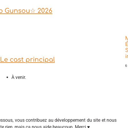
ro Gunsou☆ 2026
É
S
Le cast principal
6
À venir.
sous, vous contribuez au développement du site et nous
ûte rien, mais ça nous aide beaucoup. Merci ♥.