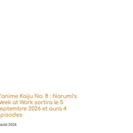
’anime Kaiju No. 8 : Narumi’s
eek at Work sortira le 5
eptembre 2026 et aura 4
épisodes
 août 2026