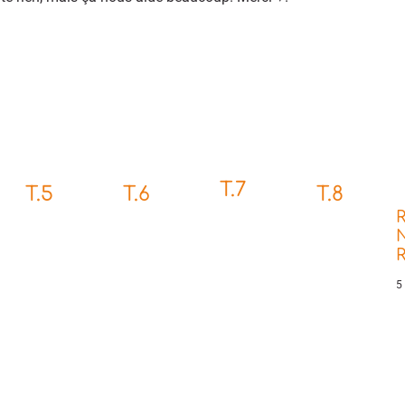
T.7
T.5
T.6
T.8
R
N
5