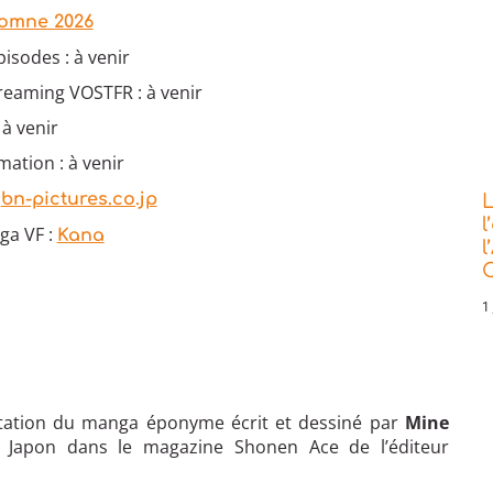
omne 2026
isodes : à venir
reaming VOSTFR : à venir
 à venir
mation : à venir
:
bn-pictures.co.jp
L
l
ga VF :
Kana
l
C
1 
tation du manga éponyme écrit et dessiné par
Mine
 Japon dans le magazine Shonen Ace de l’éditeur