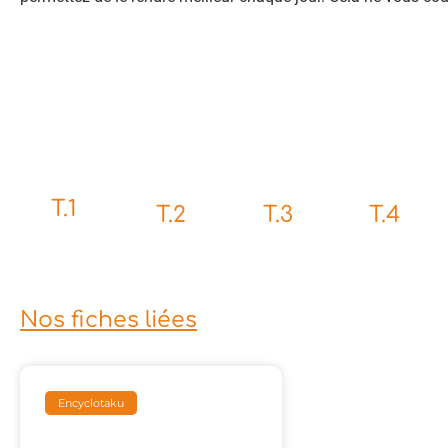
T.1
T.2
T.3
T.4
Nos fiches liées
Encyclotaku