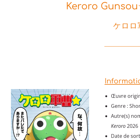
Keroro Gunsou☆
ケロロ
Informati
Œuvre origin
Genre : Shon
Autre(s) nom
Keroro
2026
Date de sort