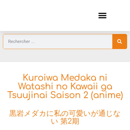
ANIMES AUTOMNE 2026 🍁
GUIDES ANIMES
Kuroiwa Medaka ni
Watashi no Kawaii ga
Tsuujinai Saison 2 (anime)
黒岩メダカに私の可愛いが通じな
い 第2期