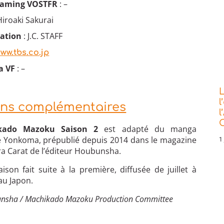
reaming VOSTFR
: –
Hiroaki Sakurai
mation
: J.C. STAFF
ww.tbs.co.jp
a VF
: –
L
l
ons complémentaires
l
C
kado Mazoku Saison 2
est adapté du manga
 Yonkoma, prépublié depuis 2014 dans le magazine
1 
a Carat de l’éditeur Houbunsha.
ison fait suite à la première, diffusée de juillet à
au Japon.
unsha / Machikado Mazoku Production Committee