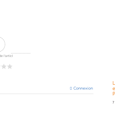
e l'articl
L
e
Connexion
P
7