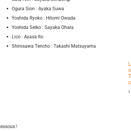
Ogura Sion : Ayaka Suwa
Yoshida Ryoko : Hitomi Owada
Yoshida Seiko : Sayaka Ohara
Lico : Ayasa Ito
Shirosawa Tencho : Takashi Matsuyama
s
T
d
7
dessous !