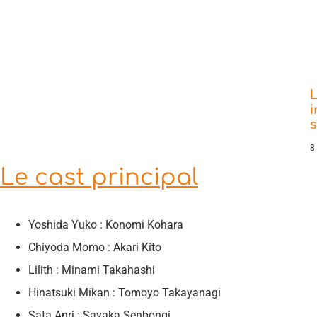
L
i
8
Le cast principal
Yoshida Yuko : Konomi Kohara
Chiyoda Momo : Akari Kito
Lilith : Minami Takahashi
Hinatsuki Mikan : Tomoyo Takayanagi
Sata Anri : Sayaka Senbongi