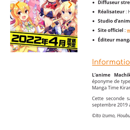
Diffuseur st
Réalisateur
: 
Studio d’ani
Site officiel
:
w
Éditeur mang
Informati
L’anime Machi
éponyme de type
Manga Time Kirar
Cette seconde sa
septembre 2019 
©
Ito Izumo, Houb