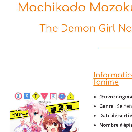
Machikado Mazoku
The Demon Girl Nex
Informati
l'anime
Œuvre origina
Genre
: Seinen
Date de sorti
Nombre d’épi