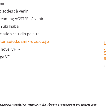
nir
isodes : à venir
reaming VOSTFR : à venir
 Yuki Inaba
mation : studio palette
:
tenseielf.asmik-ace.co.jp
L
l
 novel VF : –
S
a VF : –
e
2
, Moteamashita Jumyou de Ikeru Densetsu to Naru
est