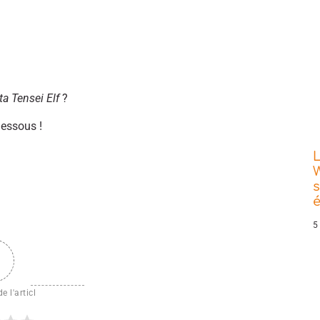
a Tensei Elf
?
dessous !
L
W
s
5
e l'articl