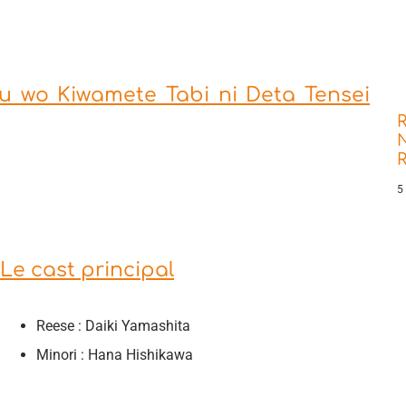
u wo Kiwamete Tabi ni Deta Tensei
R
N
5
Le cast principal
Reese : Daiki Yamashita
Minori : Hana Hishikawa