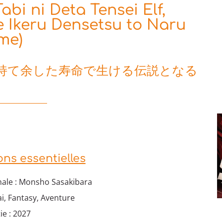
bi ni Deta Tensei Elf,
Ikeru Densetsu to Naru
me)
持て余した寿命で生ける伝説となる
ons essentielles
nale : Monsho Sasakibara
ai, Fantasy, Aventure
ie : 2027