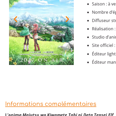
Saison : à ve
Nombre d’ép
Diffuseur st
Réalisation :
Studio d’ani
Site officiel 
Éditeur light
Éditeur mang
Informations complémentaires
L’anime
Majutsu wo Kiwamete Tabi ni Deta Tensei Elf