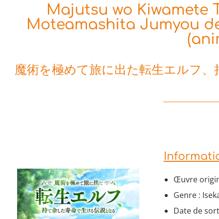
Majutsu wo Kiwamete Ta
Moteamashita Jumyou de 
(ani
魔術を極めて旅に出た転生エルフ、
Informati
Œuvre origi
Genre : Isek
Date de sort