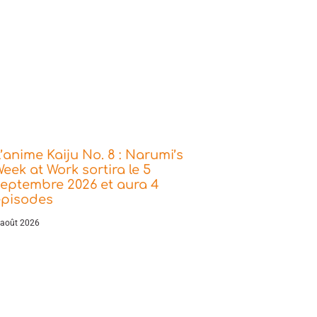
’anime Kaiju No. 8 : Narumi’s
eek at Work sortira le 5
eptembre 2026 et aura 4
épisodes
 août 2026