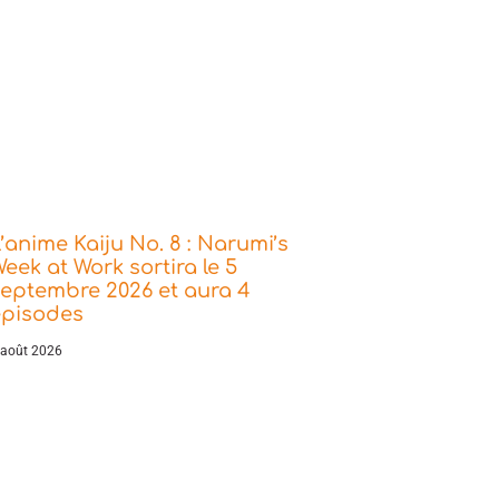
’anime Kaiju No. 8 : Narumi’s
eek at Work sortira le 5
eptembre 2026 et aura 4
épisodes
 août 2026