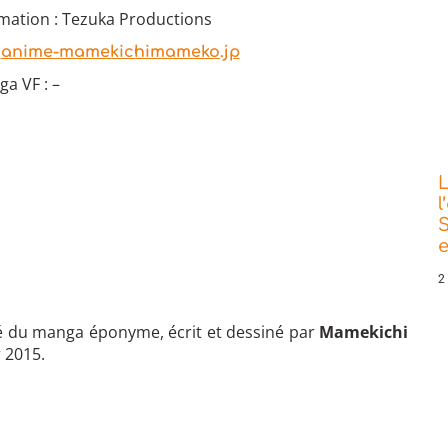
imation : Tezuka Productions
:
anime-mamekichimameko.jp
a VF : –
L
l
S
e
2
é du manga éponyme, écrit et dessiné par
Mamekichi
r 2015.