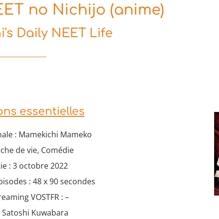
T no Nichijo (anime)
s Daily NEET Life
ons essentielles
nale : Mamekichi Mameko
nche de vie, Comédie
ie : 3 octobre 2022
isodes : 48 x 90 secondes
treaming VOSTFR : –
: Satoshi Kuwabara