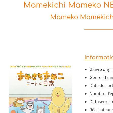
Mamekichi Mameko NEE
Mameko Mamekichi'
Informati
Œuvre origi
Genre : Tra
Date de sort
Nombre d’ép
Diffuseur s
Réalisateur 