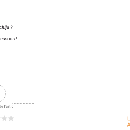
hijo
?
dessous !
e l'articl
L
A